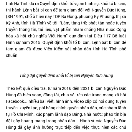
tỉnh Hà Tĩnh đã ra Quyết định khởi tố vụ án hình sự, khởi tố bị can,
thi hành Lệnh bắt bị can để tạm giam đối với Nguyễn Đức Hùng,
(SN 1991, chổ ở hiện nay TDP Ba Đồng, phường Kỳ Phương, thị xã
Kỳ Anh, tỉnh Hà Tĩnh) về tội: “Làm, tàng trữ, phát tán hoặc tuyên
truyền thông tin, tài liệu, vật phẩm nhằm chống Nhà nước Cộng
hòa xã hội chủ nghĩa Việt Nam” quy định tại Điều 117 Bộ luật
Hình sự năm 2015. Quyết định khởi tố bị can, Lệnh bắt bị can để
tạm giam đã được Viện Kiểm sát nhân dân tỉnh Hà Tĩnh phê
chuẩn.
Tống đạt quyết định khởi tố bị can Nguyễn Đức Hùng
Theo kết quả điều tra, từ năm 2016 đến 2021 bị can Nguyễn Đức
Hùng đã biên soạn, đăng tải, chia sẻ trên các trang mạng xã hội
Facebook... nhiều bài viết, hình ảnh, video clip có nội dung tuyên
truyền, xuyên tạc, phỉ báng chính quyền nhân dân, xúc phạm lãnh
tụ Hồ Chí Minh, xúc phạm lãnh đạo Đảng, Nhà nước; phao tin bịa
đặt gây hoang mang trong nhân dân... Hành vi của Nguyễn Đức
Hùng đã gây ảnh hưởng trực tiếp đến việc thực hiện các chủ