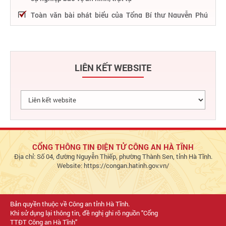
Toàn văn bài phát biểu của Tổng Bí thư Nguyễn Phú
Trọng tại Lễ kỷ niệm 75 năm Công an nhân dân học tập,
thực hiện Sáu điều Bác Hồ dạy
75 năm thực hiện Sáu điều Bác Hồ dạy - Lực lượng Công
an nhân dân "rèn đức, luyện tài, lập chiến công, vì nước
LIÊN KẾT WEBSITE
quên thân, vì dân phục vụ"
Chỉ đạo, điều hành nổi bật của Bộ Công an trong tuần từ
27/2 – 04/3/2023
Phát huy thành tựu 50 năm phát triển công nghệ thông
tin trong Công an nhân dân
Bảo đảm tuyệt đối an ninh, an toàn hàng không góp
phần thúc đẩy phát triển kinh tế - xã hội
CỔNG THÔNG TIN ĐIỆN TỬ CÔNG AN HÀ TĨNH
Địa chỉ: Số 04, đường Nguyễn Thiếp, phường Thành Sen, tỉnh Hà Tĩnh.
Chủ động bảo đảm an ninh, an toàn hệ thống thông tin,
Website: https://congan.hatinh.gov.vn/
đáp ứng yêu cầu triển khai Đề án 06 và dịch vụ công Bộ
Công an
Bản quyền thuộc về Công an tỉnh Hà Tĩnh.
Khi sử dụng lại thông tin, đề nghị ghi rõ nguồn "Cổng
TTĐT Công an Hà Tĩnh"