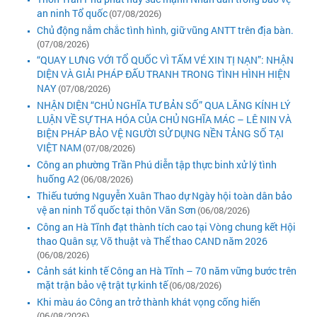
an ninh Tổ quốc
(07/08/2026)
Chủ động nắm chắc tình hình, giữ vũng ANTT trên địa bàn.
(07/08/2026)
“QUAY LƯNG VỚI TỔ QUỐC VÌ TẤM VÉ XIN TỊ NẠN”: NHẬN
DIỆN VÀ GIẢI PHÁP ĐẤU TRANH TRONG TÌNH HÌNH HIỆN
NAY
(07/08/2026)
NHẬN DIỆN “CHỦ NGHĨA TƯ BẢN SỐ” QUA LĂNG KÍNH LÝ
LUẬN VỀ SỰ THA HÓA CỦA CHỦ NGHĨA MÁC – LÊ NIN VÀ
BIỆN PHÁP BẢO VỆ NGƯỜI SỬ DỤNG NỀN TẢNG SỐ TẠI
VIỆT NAM
(07/08/2026)
Công an phường Trần Phú diễn tập thực binh xử lý tình
huống A2
(06/08/2026)
Thiếu tướng Nguyễn Xuân Thao dự Ngày hội toàn dân bảo
vệ an ninh Tổ quốc tại thôn Văn Sơn
(06/08/2026)
Công an Hà Tĩnh đạt thành tích cao tại Vòng chung kết Hội
thao Quân sự, Võ thuật và Thể thao CAND năm 2026
(06/08/2026)
Cảnh sát kinh tế Công an Hà Tĩnh – 70 năm vững bước trên
mặt trận bảo vệ trật tự kinh tế
(06/08/2026)
Khi màu áo Công an trở thành khát vọng cống hiến
(06/08/2026)