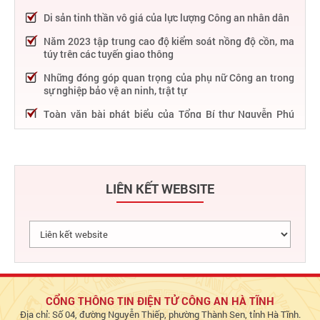
Di sản tinh thần vô giá của lực lượng Công an nhân dân
Năm 2023 tập trung cao độ kiểm soát nồng độ cồn, ma
túy trên các tuyến giao thông
Những đóng góp quan trọng của phụ nữ Công an trong
sự nghiệp bảo vệ an ninh, trật tự
Toàn văn bài phát biểu của Tổng Bí thư Nguyễn Phú
Trọng tại Lễ kỷ niệm 75 năm Công an nhân dân học tập,
thực hiện Sáu điều Bác Hồ dạy
75 năm thực hiện Sáu điều Bác Hồ dạy - Lực lượng Công
an nhân dân "rèn đức, luyện tài, lập chiến công, vì nước
LIÊN KẾT WEBSITE
quên thân, vì dân phục vụ"
Chỉ đạo, điều hành nổi bật của Bộ Công an trong tuần từ
27/2 – 04/3/2023
Phát huy thành tựu 50 năm phát triển công nghệ thông
tin trong Công an nhân dân
Bảo đảm tuyệt đối an ninh, an toàn hàng không góp
phần thúc đẩy phát triển kinh tế - xã hội
CỔNG THÔNG TIN ĐIỆN TỬ CÔNG AN HÀ TĨNH
Địa chỉ: Số 04, đường Nguyễn Thiếp, phường Thành Sen, tỉnh Hà Tĩnh.