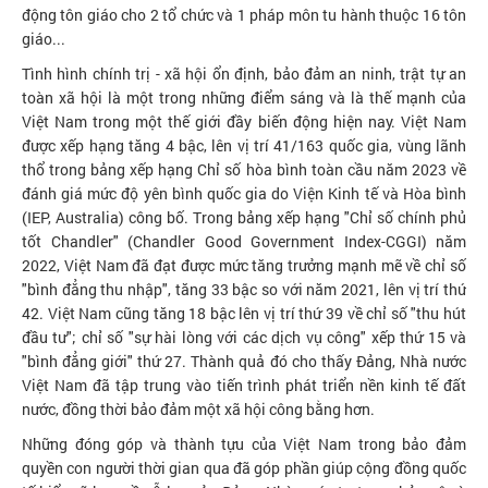
động tôn giáo cho 2 tổ chức và 1 pháp môn tu hành thuộc 16 tôn
giáo...
Tình hình chính trị - xã hội ổn định, bảo đảm an ninh, trật tự an
toàn xã hội là một trong những điểm sáng và là thế mạnh của
Việt Nam trong một thế giới đầy biến động hiện nay. Việt Nam
được xếp hạng tăng 4 bậc, lên vị trí 41/163 quốc gia, vùng lãnh
thổ trong bảng xếp hạng Chỉ số hòa bình toàn cầu năm 2023 về
đánh giá mức độ yên bình quốc gia do Viện Kinh tế và Hòa bình
(IEP, Australia) công bố. Trong bảng xếp hạng "Chỉ số chính phủ
tốt Chandler" (Chandler Good Government Index-CGGI) năm
2022, Việt Nam đã đạt được mức tăng trưởng mạnh mẽ về chỉ số
"bình đẳng thu nhập", tăng 33 bậc so với năm 2021, lên vị trí thứ
42. Việt Nam cũng tăng 18 bậc lên vị trí thứ 39 về chỉ số "thu hút
đầu tư"; chỉ số "sự hài lòng với các dịch vụ công" xếp thứ 15 và
"bình đẳng giới" thứ 27. Thành quả đó cho thấy Đảng, Nhà nước
Việt Nam đã tập trung vào tiến trình phát triển nền kinh tế đất
nước, đồng thời bảo đảm một xã hội công bằng hơn.
Những đóng góp và thành tựu của Việt Nam trong bảo đảm
quyền con người thời gian qua đã góp phần giúp cộng đồng quốc