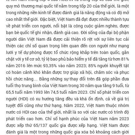
quy mô thương mại quốc tế nằm trong tốp 20 của thế giới, là một
trong những nền kinh tế được đánh giá là năng động và có độ mở
cao nhất thế giới. Đặc biệt, Việt Nam đã đạt được nhiều thành tựu
về phát triển con người, nổi bật là công cuộc giảm nghèo, được
bạn bè quốc tế ghi nhận, đánh giá cao. Đời sống của đại bộ phận
người dân Việt Nam đã được cải thiện rõ rệt với sự liên tục cải
thiện các chỉ số quan trọng liên quan đến con người như mạng
lưới y tế dự phòng được tổ chức rộng khắp trên toàn quốc, gắn
chặt với y tế cơ sở, tỷ lệ bao phủ bảo hiểm y tế đã tăng từ hơn 81%
năm 2016 lên mức 93,35% vào năm 2023; 85% người khuyết tật
có hoàn cảnh khó khăn được trợ giúp xã hội, chăm sóc và phục
hồi chức năng… Bằng những sự thay đổi trên đã góp phần đưa
tuổi thọ trung bình của Việt Nam trong 30 năm qua tăng 9 tuổi, từ
65,5 tuổi năm 1993 lên 74,5 tuổi năm 2023. Chỉ số phát triển con
người (HDI) có xu hướng tăng đều và khá ổn định, cả về giá trị
tuyệt đối cũng như thứ hạng. Năm 2022, Việt Nam thuộc nhóm
nước có HDI cao của thế giới, nhất là so với các nước có trình độ
phát triển cao hơn. Chỉ số hạnh phúc của Việt Nam năm 2023
được xếp thứ 65/137 quốc gia được xếp hạng. Việt Nam được
đánh giá là một trong những quốc gia xóa bỏ khoảng cách giới