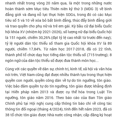
nhanh nhất trong vòng 20 năm qua, là một trong những nước
hoàn thành sớm Mục tiêu Thiên niên kỷ thứ 3 (MDG 3) về bình
đẳng giới và đang nỗ lực thực hiện SDGs, trong đó có các Mục
tiêu số 5 và 10 về xóa bỏ bất bình đẳng, thúc đẩy bình đẳng giới
và trao quyền cho phụ nữ và trẻ em gái. Kỳ bầu cử đại biểu Quốc
hội khóa XV (nhiệm kỳ 2021-2026), số lượng nữ đại biểu Quốc hội
là 151 người, chiếm 30,26% (đạt tỷ lệ cao nhất từ trước đến nay);
tỷ lệ người dân tộc thiểu số tham gia Quốc hội khóa XV là 89
người, chiếm 17,84%. Từ năm học 2017-2018, đã có 22 tỉnh,
thành phố tổ chức dạy học tiếng dân tộc thiểu số (715 trường); 8
ngôn ngữ của dân tộc thiểu số được đưa thành môn học...
Cùng với các quyền về dân sự, chính trị, kinh tế, xã hội và văn hóa
nói trên, Việt Nam cũng đạt được nhiều thành tựu trong thực hiện
quyền con người, quyền công dân về tự do tín ngưỡng, tôn giáo.
Việc bảo đảm quyền tự do tín ngưỡng, tôn giáo được khẳng định
tại Hiến pháp năm 2013 và được cụ thể hóa trong Luật Tín
ngưỡng, tôn giáo năm 2016. Theo báo cáo của Ban Tôn giáo
Chính phủ tại Hội nghị cung cấp thông tin báo chí về công tác
thông tin đối ngoại (tháng 4/2024), tính đến hết năm 2023, đã có
38 tổ chức tôn giáo được Nhà nước công nhận; cấp đăng ký hoạt