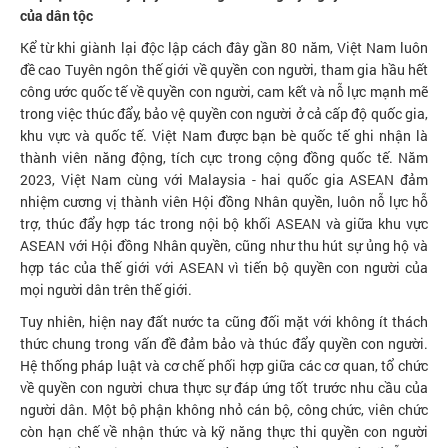
của dân tộc
Kể từ khi giành lại độc lập cách đây gần 80 năm, Việt Nam luôn
đề cao Tuyên ngôn thế giới về quyền con người, tham gia hầu hết
công ước quốc tế về quyền con người, cam kết và nỗ lực mạnh mẽ
trong việc thúc đẩy, bảo vệ quyền con người ở cả cấp độ quốc gia,
khu vực và quốc tế. Việt Nam được bạn bè quốc tế ghi nhận là
thành viên năng động, tích cực trong cộng đồng quốc tế. Năm
2023, Việt Nam cùng với Malaysia - hai quốc gia ASEAN đảm
nhiệm cương vị thành viên Hội đồng Nhân quyền, luôn nỗ lực hỗ
trợ, thúc đẩy hợp tác trong nội bộ khối ASEAN và giữa khu vực
ASEAN với Hội đồng Nhân quyền, cũng như thu hút sự ủng hộ và
hợp tác của thế giới với ASEAN vì tiến bộ quyền con người của
mọi người dân trên thế giới.
Tuy nhiên, hiện nay đất nước ta cũng đối mặt với không ít thách
thức chung trong vấn đề đảm bảo và thúc đẩy quyền con người.
Hệ thống pháp luật và cơ chế phối hợp giữa các cơ quan, tổ chức
về quyền con người chưa thực sự đáp ứng tốt trước nhu cầu của
người dân. Một bộ phận không nhỏ cán bộ, công chức, viên chức
còn hạn chế về nhận thức và kỹ năng thực thi quyền con người