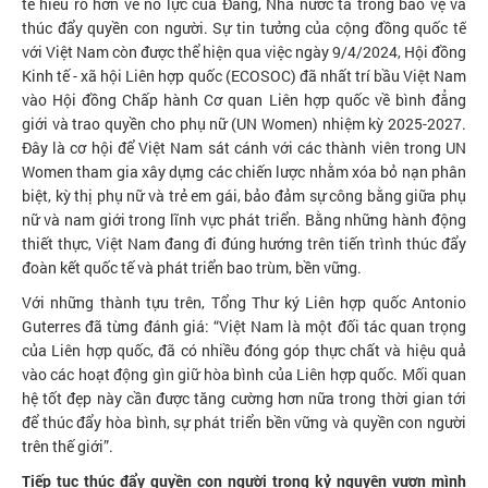
tế hiểu rõ hơn về nỗ lực của Đảng, Nhà nước ta trong bảo vệ và
thúc đẩy quyền con người. Sự tin tưởng của cộng đồng quốc tế
với Việt Nam còn được thể hiện qua việc ngày 9/4/2024, Hội đồng
Kinh tế - xã hội Liên hợp quốc (ECOSOC) đã nhất trí bầu Việt Nam
vào Hội đồng Chấp hành Cơ quan Liên hợp quốc về bình đẳng
giới và trao quyền cho phụ nữ (UN Women) nhiệm kỳ 2025-2027.
Đây là cơ hội để Việt Nam sát cánh với các thành viên trong UN
Women tham gia xây dựng các chiến lược nhằm xóa bỏ nạn phân
biệt, kỳ thị phụ nữ và trẻ em gái, bảo đảm sự công bằng giữa phụ
nữ và nam giới trong lĩnh vực phát triển. Bằng những hành động
thiết thực, Việt Nam đang đi đúng hướng trên tiến trình thúc đẩy
đoàn kết quốc tế và phát triển bao trùm, bền vững.
Với những thành tựu trên, Tổng Thư ký Liên hợp quốc Antonio
Guterres đã từng đánh giá: “Việt Nam là một đối tác quan trọng
của Liên hợp quốc, đã có nhiều đóng góp thực chất và hiệu quả
vào các hoạt động gìn giữ hòa bình của Liên hợp quốc. Mối quan
hệ tốt đẹp này cần được tăng cường hơn nữa trong thời gian tới
để thúc đẩy hòa bình, sự phát triển bền vững và quyền con người
trên thế giới”.
Tiếp tục thúc đẩy quyền con người trong kỷ nguyên vươn mình