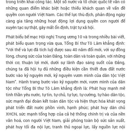
trong triển khai công tác. Một số nước và tổ chức quốc tế vẫn có
những quan điểm khác biệt hoặc thiếu khách quan về vấn đề
quyền con người Việt Nam. Các thế lực thù địch, phản động ngày
càng gia tăng những hoạt động lợi dụng quyền con người để
xuyên tạc sự thật, gây mất ổn định, trật tự xã hội.
Phát biểu bế mạc Hội nghị Trung ương 10 và trong nhiều bài viết,
phát biểu quan trọng vừa qua, Tổng Bí thư Tô Lâm khẳng định:
“Với thế và lực đã tích luỹ được sau 40 năm đổi mới, với sự đồng
lòng, chung sức của toàn Đảng, toàn dân và toàn quân, với những
thời cơ, thuận lợi mới, dưới sự lãnh đạo sáng suốt của Đảng,
chúng ta đã hội tụ đủ những điều kiện cần thiết đưa đất nước
bước vào kỷ nguyên mới, kỷ nguyên vươn mình của dân tộc Việt
Nam”. Hành trang bước vào kỷ nguyên mới, vươn mình của dân
tộc như Tổng Bí thư Tô Lâm khẳng định là: Phát huy mạnh mẽ
tinh thần yêu nước, tự tin, tự chủ, tự lực, tự cường, tự hào dân tộc,
sức mạnh đại đoàn kết toàn dân tộc và hiện thực hóa khát vọng
phát triển đất nước phồn vinh, hạnh phúc; phát huy dân chủ
XHCN, sức mạnh tổng hợp của cả hệ thống chính trị và của nền
văn hoá, con người Việt Nam, giải phóng toàn bộ sức sản xuất,
phát huy tối đa nội lực, tranh thủ ngoại lực, lấy nguồn lực nội