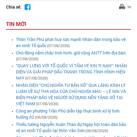
Chia sẻ:
In
TIN MỚI
Thôn Trần Phú phát huy sức mạnh Nhân dân trong bảo vệ
an ninh Tổ quốc
(07/08/2026)
Chủ động nắm chắc tình hình, giữ vũng ANTT trên địa bàn.
(07/08/2026)
“QUAY LƯNG VỚI TỔ QUỐC VÌ TẤM VÉ XIN TỊ NẠN”: NHẬN
DIỆN VÀ GIẢI PHÁP ĐẤU TRANH TRONG TÌNH HÌNH HIỆN
NAY
(07/08/2026)
NHẬN DIỆN “CHỦ NGHĨA TƯ BẢN SỐ” QUA LĂNG KÍNH LÝ
LUẬN VỀ SỰ THA HÓA CỦA CHỦ NGHĨA MÁC – LÊ NIN VÀ
BIỆN PHÁP BẢO VỆ NGƯỜI SỬ DỤNG NỀN TẢNG SỐ TẠI
VIỆT NAM
(07/08/2026)
Công an phường Trần Phú diễn tập thực binh xử lý tình
huống A2
(06/08/2026)
Thiếu tướng Nguyễn Xuân Thao dự Ngày hội toàn dân bảo
vệ an ninh Tổ quốc tại thôn Văn Sơn
(06/08/2026)