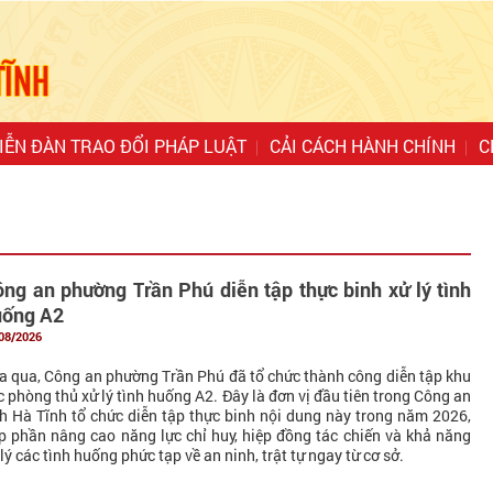
IỄN ĐÀN TRAO ĐỔI PHÁP LUẬT
CẢI CÁCH HÀNH CHÍNH
C
ng an phường Trần Phú diễn tập thực binh xử lý tình
uống A2
08/2026
a qua, Công an phường Trần Phú đã tổ chức thành công diễn tập khu
c phòng thủ xử lý tình huống A2. Đây là đơn vị đầu tiên trong Công an
nh Hà Tĩnh tổ chức diễn tập thực binh nội dung này trong năm 2026,
p phần nâng cao năng lực chỉ huy, hiệp đồng tác chiến và khả năng
 lý các tình huống phức tạp về an ninh, trật tự ngay từ cơ sở.