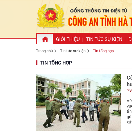
GIỚI THIỆU
TIN TỨC SỰ KIỆN
D
Trang chủ
Tin tức sự kiện
Tin tổng hợp
TIN TỔNG HỢP
Cô
h
06/
Vừ
vự
tỉ
gó
xử