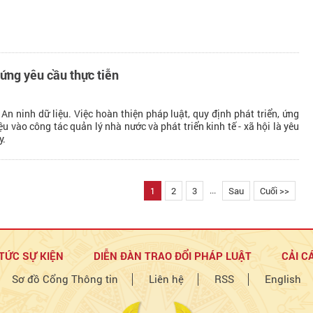
 ứng yêu cầu thực tiễn
n ninh dữ liệu. Việc hoàn thiện pháp luật, quy định phát triển, ứng
ệu vào công tác quản lý nhà nước và phát triển kinh tế - xã hội là yêu
y.
...
1
2
3
Sau
Cuối >>
 TỨC SỰ KIỆN
DIỄN ĐÀN TRAO ĐỔI PHÁP LUẬT
CẢI C
Sơ đồ Cổng Thông tin
Liên hệ
RSS
English