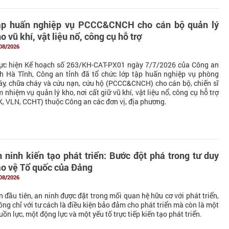
ập huấn nghiệp vụ PCCC&CNCH cho cán bộ quản lý
o vũ khí, vật liệu nổ, công cụ hỗ trợ
08/2026
ực hiện Kế hoạch số 263/KH-CAT-PX01 ngày 7/7/2026 của Công an
nh Hà Tĩnh, Công an tỉnh đã tổ chức lớp tập huấn nghiệp vụ phòng
áy, chữa cháy và cứu nạn, cứu hộ (PCCC&CNCH) cho cán bộ, chiến sĩ
m nhiệm vụ quản lý kho, nơi cất giữ vũ khí, vật liệu nổ, công cụ hỗ trợ
K, VLN, CCHT) thuộc Công an các đơn vị, địa phương.
 ninh kiến tạo phát triển: Bước đột phá trong tư duy
o vệ Tổ quốc của Đảng
08/2026
n đầu tiên, an ninh được đặt trong mối quan hệ hữu cơ với phát triển,
ông chỉ với tư cách là điều kiện bảo đảm cho phát triển mà còn là một
uồn lực, một động lực và một yếu tố trực tiếp kiến tạo phát triển.