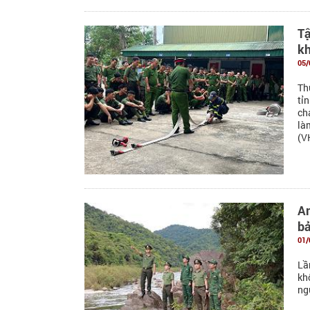
T
kh
05/
Th
tỉ
ch
là
(V
An
bả
01/
Lầ
kh
ng