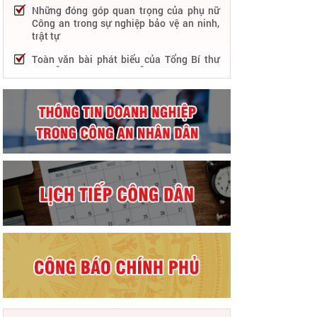
Những đóng góp quan trọng của phụ nữ
Công an trong sự nghiệp bảo vệ an ninh,
trật tự
Toàn văn bài phát biểu của Tổng Bí thư
Nguyễn Phú Trọng tại Lễ kỷ niệm 75 năm
Công an nhân dân học tập, thực hiện Sáu
điều Bác Hồ dạy
75 năm thực hiện Sáu điều Bác Hồ dạy -
Lực lượng Công an nhân dân "rèn đức,
luyện tài, lập chiến công, vì nước quên
thân, vì dân phục vụ"
Chỉ đạo, điều hành nổi bật của Bộ Công an
trong tuần từ 27/2 – 04/3/2023
Phát huy thành tựu 50 năm phát triển
công nghệ thông tin trong Công an nhân
dân
Bảo đảm tuyệt đối an ninh, an toàn hàng
không góp phần thúc đẩy phát triển kinh
tế - xã hội
Chủ động bảo đảm an ninh, an toàn hệ