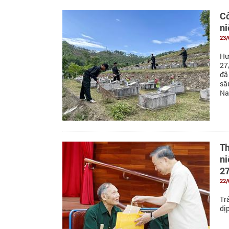
Cô
ni
23/
Hư
27
đã
sâ
Na
Th
ni
27
22/
Tr
dị