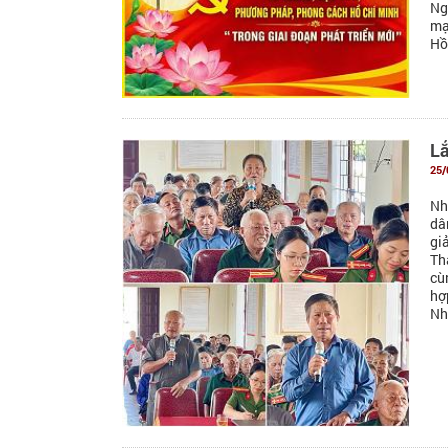
Ng
mạ
Hồ 
Lắ
25/
Nh
dâ
gi
Th
cù
hợ
Nh