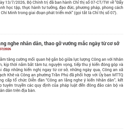
ày 13/7/2026, Bộ Chính trị đã ban hành Chỉ thị số 07-CT/TW về "Đẩy
nh học tập, thực hành tư tưởng, đạo đức, phương pháp, phong cách
Chí Minh trong giai đoạn phát triển mới” (gọi tắt là Chỉ thị số 07).
ng nghe nhân dân, thao gỡ vướng mắc ngày từ cơ sở
07/2026
ằm tăng cường mối quan hệ gắn bó giữa lực lượng Công an với Nhân
n, kịp thời nắm bắt tâm tư, nguyện vọng, tiếp thu ý kiến đóng góp và
ải đáp những kiến nghị ngay từ cơ sở, những ngày qua, Công an xã
ạch Khê và Công an phường Trần Phú đã phối hợp với Ủy ban MTTQ
ng cấp tổ chức Diễn đàn “Công an lắng nghe ý kiến Nhân dân”, kết
p tuyên truyền các quy định của pháp luật đến đông đảo cán bộ và
ân dân trên địa bàn.