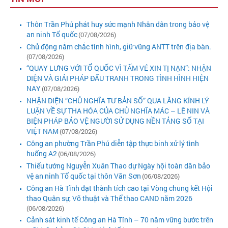
Thôn Trần Phú phát huy sức mạnh Nhân dân trong bảo vệ
an ninh Tổ quốc
(07/08/2026)
Chủ động nắm chắc tình hình, giữ vũng ANTT trên địa bàn.
(07/08/2026)
“QUAY LƯNG VỚI TỔ QUỐC VÌ TẤM VÉ XIN TỊ NẠN”: NHẬN
DIỆN VÀ GIẢI PHÁP ĐẤU TRANH TRONG TÌNH HÌNH HIỆN
NAY
(07/08/2026)
NHẬN DIỆN “CHỦ NGHĨA TƯ BẢN SỐ” QUA LĂNG KÍNH LÝ
LUẬN VỀ SỰ THA HÓA CỦA CHỦ NGHĨA MÁC – LÊ NIN VÀ
BIỆN PHÁP BẢO VỆ NGƯỜI SỬ DỤNG NỀN TẢNG SỐ TẠI
VIỆT NAM
(07/08/2026)
Công an phường Trần Phú diễn tập thực binh xử lý tình
huống A2
(06/08/2026)
Thiếu tướng Nguyễn Xuân Thao dự Ngày hội toàn dân bảo
vệ an ninh Tổ quốc tại thôn Văn Sơn
(06/08/2026)
Công an Hà Tĩnh đạt thành tích cao tại Vòng chung kết Hội
thao Quân sự, Võ thuật và Thể thao CAND năm 2026
(06/08/2026)
Cảnh sát kinh tế Công an Hà Tĩnh – 70 năm vững bước trên