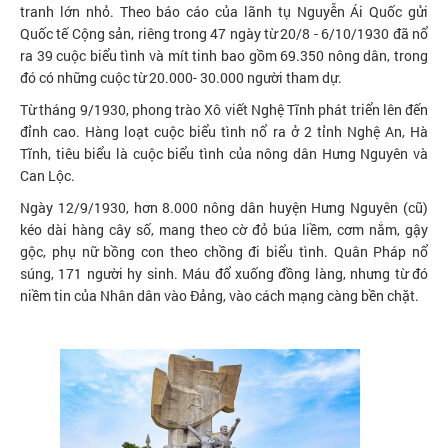
tranh lớn nhỏ. Theo báo cáo của lãnh tụ Nguyễn Ái Quốc gửi
Quốc tế Cộng sản, riêng trong 47 ngày từ 20/8 - 6/10/1930 đã nổ
ra 39 cuộc biểu tình và mít tinh bao gồm 69.350 nông dân, trong
đó có những cuộc từ 20.000- 30.000 người tham dự.
Từ tháng 9/1930, phong trào Xô viết Nghệ Tĩnh phát triển lên đến
đỉnh cao. Hàng loạt cuộc biểu tình nổ ra ở 2 tỉnh Nghệ An, Hà
Tĩnh, tiêu biểu là cuộc biểu tình của nông dân Hưng Nguyên và
Can Lộc.
Ngày 12/9/1930, hơn 8.000 nông dân huyện Hưng Nguyên (cũ)
kéo dài hàng cây số, mang theo cờ đỏ búa liềm, cơm nắm, gậy
gộc, phụ nữ bồng con theo chồng đi biểu tình. Quân Pháp nổ
súng, 171 người hy sinh. Máu đổ xuống đồng làng, nhưng từ đó
niềm tin của Nhân dân vào Đảng, vào cách mạng càng bền chặt.