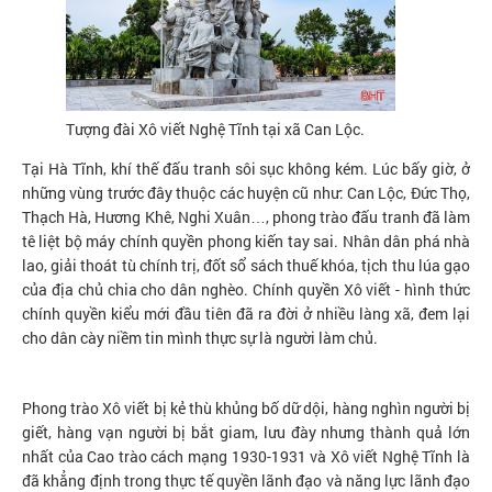
Tượng đài Xô viết Nghệ Tĩnh tại xã Can Lộc.
Tại Hà Tĩnh, khí thế đấu tranh sôi sục không kém. Lúc bấy giờ, ở
những vùng trước đây thuộc các huyện cũ như: Can Lộc, Đức Thọ,
Thạch Hà, Hương Khê, Nghi Xuân…, phong trào đấu tranh đã làm
tê liệt bộ máy chính quyền phong kiến tay sai. Nhân dân phá nhà
lao, giải thoát tù chính trị, đốt sổ sách thuế khóa, tịch thu lúa gạo
của địa chủ chia cho dân nghèo. Chính quyền Xô viết - hình thức
chính quyền kiểu mới đầu tiên đã ra đời ở nhiều làng xã, đem lại
cho dân cày niềm tin mình thực sự là người làm chủ.
Phong trào Xô viết bị kẻ thù khủng bố dữ dội, hàng nghìn người bị
giết, hàng vạn người bị bắt giam, lưu đày nhưng thành quả lớn
nhất của Cao trào cách mạng 1930-1931 và Xô viết Nghệ Tĩnh là
đã khẳng định trong thực tế quyền lãnh đạo và năng lực lãnh đạo