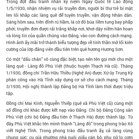
Trong đợt đấu tranh nhân kỷ niệm Ngày Quốc tế Lao động
1/5/1930, nhận nhiệm vụ rải truyền đơn, người bí thư trẻ bí mật
len lỏi khắp các làng quê để tuyên truyền, vận động Nhân dân.
Sáng hôm sau, trên đỉnh rú Nầm, lá cờ đỏ búa liềm tung bay phấp
phới; truyền đơn được rải trắng khắp nơi, khơi dậy niềm hân hoan
và lòng tin của quần chúng vào Đảng, vào con đường cách mạng.
Hình ảnh ấy mãi trở thành biểu tượng đẹp về tinh thần mở lối kiên
cường của lớp đảng viên đầu tiên trên quê hương Hương Sơn.
Có một “dấu chân” vô cùng đặc biệt, tạo nên tên gọi mới cho một
làng quê - Làng đỏ Phù Việt (thuộc huyện Thạch Hà cũ). Tháng
1/1930, đồng chí Trần Hữu Thiều (Nghệ An) được Xứ ủy Trung Kỳ
phân công vào Hà Tĩnh xây dựng cơ sở cho cách mạng. Tháng
3/1930, Hội nghị thành lập Đảng bộ Hà Tĩnh lâm thời được triệu
tập.
Đồng chí Mai Kính, Nguyễn Thiếp (quê xã Phù Việt cũ) cùng một
số đồng chí khác được kết nạp vào Đảng. Chi bộ Đảng Cộng sản
Phù Việt (chi bộ Đảng đầu tiên ở Thạch Hà) được thành lập. Từ
đây, Phù Việt khắc tên mình thành “Làng đỏ” trong phong trào Xô
viết Nghệ Tĩnh. Trong phong trào đấu tranh ấy, cả làng cùng
chung sức: cụ già nhường nhà nuôi giấu cán bộ, phụ nữ lo cơm