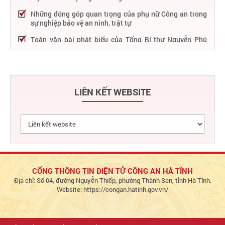
Những đóng góp quan trọng của phụ nữ Công an trong
sự nghiệp bảo vệ an ninh, trật tự
Toàn văn bài phát biểu của Tổng Bí thư Nguyễn Phú
Trọng tại Lễ kỷ niệm 75 năm Công an nhân dân học tập,
thực hiện Sáu điều Bác Hồ dạy
75 năm thực hiện Sáu điều Bác Hồ dạy - Lực lượng Công
an nhân dân "rèn đức, luyện tài, lập chiến công, vì nước
LIÊN KẾT WEBSITE
quên thân, vì dân phục vụ"
Chỉ đạo, điều hành nổi bật của Bộ Công an trong tuần từ
27/2 – 04/3/2023
Phát huy thành tựu 50 năm phát triển công nghệ thông
tin trong Công an nhân dân
Bảo đảm tuyệt đối an ninh, an toàn hàng không góp
phần thúc đẩy phát triển kinh tế - xã hội
CỔNG THÔNG TIN ĐIỆN TỬ CÔNG AN HÀ TĨNH
Địa chỉ: Số 04, đường Nguyễn Thiếp, phường Thành Sen, tỉnh Hà Tĩnh.
Chủ động bảo đảm an ninh, an toàn hệ thống thông tin,
Website: https://congan.hatinh.gov.vn/
đáp ứng yêu cầu triển khai Đề án 06 và dịch vụ công Bộ
Công an