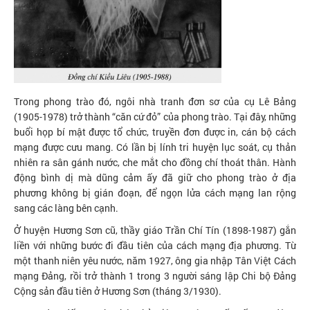
Trong phong trào đó, ngôi nhà tranh đơn sơ của cụ Lê Bảng
(1905-1978) trở thành “căn cứ đỏ” của phong trào. Tại đây, những
buổi họp bí mật được tổ chức, truyền đơn được in, cán bộ cách
mạng được cưu mang. Có lần bị lính tri huyện lục soát, cụ thản
nhiên ra sân gánh nước, che mắt cho đồng chí thoát thân. Hành
động bình dị mà dũng cảm ấy đã giữ cho phong trào ở địa
phương không bị gián đoạn, để ngọn lửa cách mạng lan rộng
sang các làng bên cạnh.
Ở huyện Hương Sơn cũ, thầy giáo Trần Chí Tín (1898-1987) gắn
liền với những bước đi đầu tiên của cách mạng địa phương. Từ
một thanh niên yêu nước, năm 1927, ông gia nhập Tân Việt Cách
mạng Đảng, rồi trở thành 1 trong 3 người sáng lập Chi bộ Đảng
Cộng sản đầu tiên ở Hương Sơn (tháng 3/1930).