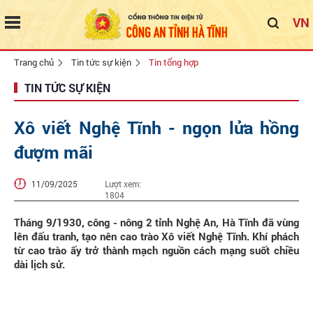
VN
Trang chủ
Tin tức sự kiện
Tin tổng hợp
TIN TỨC SỰ KIỆN
Xô viết Nghệ Tĩnh - ngọn lửa hồng
đượm mãi
11/09/2025
Lượt xem:
1804
Tháng 9/1930, công - nông 2 tỉnh Nghệ An, Hà Tĩnh đã vùng
lên đấu tranh, tạo nên cao trào Xô viết Nghệ Tĩnh. Khí phách
từ cao trào ấy trở thành mạch nguồn cách mạng suốt chiều
dài lịch sử.