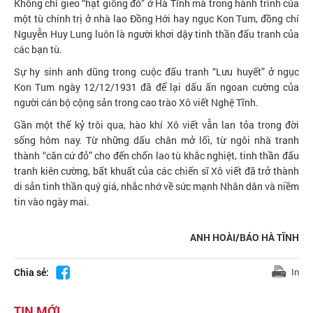
Không chỉ gieo “hạt giống đỏ” ở Hà Tĩnh mà trong hành trình của
một tù chính trị ở nhà lao Đồng Hới hay ngục Kon Tum, đồng chí
Nguyễn Huy Lung luôn là người khơi dậy tinh thần đấu tranh của
các bạn tù.
Sự hy sinh anh dũng trong cuộc đấu tranh “Lưu huyết” ở ngục
Kon Tum ngày 12/12/1931 đã để lại dấu ấn ngoan cường của
người cán bộ cộng sản trong cao trào Xô viết Nghệ Tĩnh.
Gần một thế kỷ trôi qua, hào khí Xô viết vẫn lan tỏa trong đời
sống hôm nay. Từ những dấu chân mở lối, từ ngôi nhà tranh
thành “căn cứ đỏ” cho đến chốn lao tù khắc nghiệt, tinh thần đấu
tranh kiên cường, bất khuất của các chiến sĩ Xô viết đã trở thành
di sản tinh thần quý giá, nhắc nhớ về sức mạnh Nhân dân và niềm
tin vào ngày mai.
ANH HOÀI/BÁO HÀ TĨNH
Chia sẻ:
In
TIN MỚI