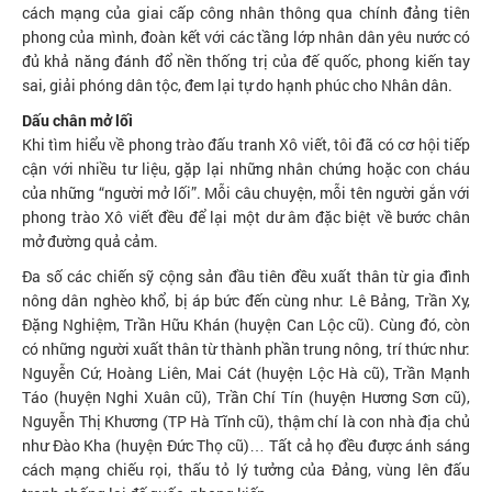
cách mạng của giai cấp công nhân thông qua chính đảng tiên
phong của mình, đoàn kết với các tầng lớp nhân dân yêu nước có
đủ khả năng đánh đổ nền thống trị của đế quốc, phong kiến tay
sai, giải phóng dân tộc, đem lại tự do hạnh phúc cho Nhân dân.
Dấu chân mở lối
Khi tìm hiểu về phong trào đấu tranh Xô viết, tôi đã có cơ hội tiếp
cận với nhiều tư liệu, gặp lại những nhân chứng hoặc con cháu
của những “người mở lối”. Mỗi câu chuyện, mỗi tên người gắn với
phong trào Xô viết đều để lại một dư âm đặc biệt về bước chân
mở đường quả cảm.
Đa số các chiến sỹ cộng sản đầu tiên đều xuất thân từ gia đình
nông dân nghèo khổ, bị áp bức đến cùng như: Lê Bảng, Trần Xy,
Đặng Nghiệm, Trần Hữu Khán (huyện Can Lộc cũ). Cùng đó, còn
có những người xuất thân từ thành phần trung nông, trí thức như:
Nguyễn Cứ, Hoàng Liên, Mai Cát (huyện Lộc Hà cũ), Trần Mạnh
Táo (huyện Nghi Xuân cũ), Trần Chí Tín (huyện Hương Sơn cũ),
Nguyễn Thị Khương (TP Hà Tĩnh cũ), thậm chí là con nhà địa chủ
như Đào Kha (huyện Đức Thọ cũ)… Tất cả họ đều được ánh sáng
cách mạng chiếu rọi, thấu tỏ lý tưởng của Đảng, vùng lên đấu