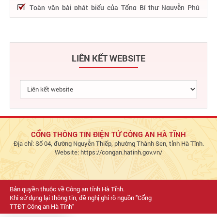
Toàn văn bài phát biểu của Tổng Bí thư Nguyễn Phú
Trọng tại Lễ kỷ niệm 75 năm Công an nhân dân học tập,
thực hiện Sáu điều Bác Hồ dạy
75 năm thực hiện Sáu điều Bác Hồ dạy - Lực lượng Công
an nhân dân "rèn đức, luyện tài, lập chiến công, vì nước
LIÊN KẾT WEBSITE
quên thân, vì dân phục vụ"
Chỉ đạo, điều hành nổi bật của Bộ Công an trong tuần từ
27/2 – 04/3/2023
Phát huy thành tựu 50 năm phát triển công nghệ thông
tin trong Công an nhân dân
Bảo đảm tuyệt đối an ninh, an toàn hàng không góp
phần thúc đẩy phát triển kinh tế - xã hội
CỔNG THÔNG TIN ĐIỆN TỬ CÔNG AN HÀ TĨNH
Địa chỉ: Số 04, đường Nguyễn Thiếp, phường Thành Sen, tỉnh Hà Tĩnh.
Chủ động bảo đảm an ninh, an toàn hệ thống thông tin,
Website: https://congan.hatinh.gov.vn/
đáp ứng yêu cầu triển khai Đề án 06 và dịch vụ công Bộ
Công an
Bản quyền thuộc về Công an tỉnh Hà Tĩnh.
Khi sử dụng lại thông tin, đề nghị ghi rõ nguồn "Cổng
TTĐT Công an Hà Tĩnh"