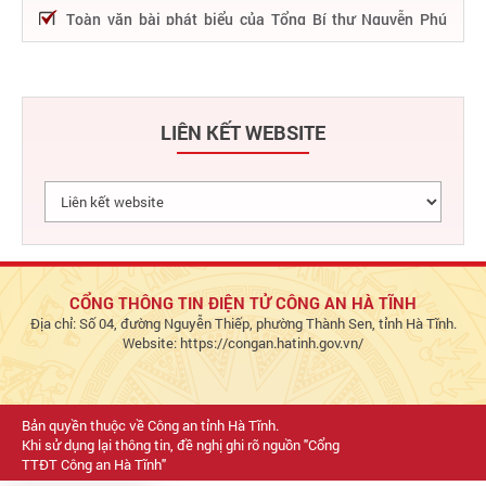
Toàn văn bài phát biểu của Tổng Bí thư Nguyễn Phú
Trọng tại Lễ kỷ niệm 75 năm Công an nhân dân học tập,
thực hiện Sáu điều Bác Hồ dạy
75 năm thực hiện Sáu điều Bác Hồ dạy - Lực lượng Công
an nhân dân "rèn đức, luyện tài, lập chiến công, vì nước
LIÊN KẾT WEBSITE
quên thân, vì dân phục vụ"
Chỉ đạo, điều hành nổi bật của Bộ Công an trong tuần từ
27/2 – 04/3/2023
Phát huy thành tựu 50 năm phát triển công nghệ thông
tin trong Công an nhân dân
Bảo đảm tuyệt đối an ninh, an toàn hàng không góp
phần thúc đẩy phát triển kinh tế - xã hội
CỔNG THÔNG TIN ĐIỆN TỬ CÔNG AN HÀ TĨNH
Địa chỉ: Số 04, đường Nguyễn Thiếp, phường Thành Sen, tỉnh Hà Tĩnh.
Chủ động bảo đảm an ninh, an toàn hệ thống thông tin,
Website: https://congan.hatinh.gov.vn/
đáp ứng yêu cầu triển khai Đề án 06 và dịch vụ công Bộ
Công an
Bản quyền thuộc về Công an tỉnh Hà Tĩnh.
Khi sử dụng lại thông tin, đề nghị ghi rõ nguồn "Cổng
TTĐT Công an Hà Tĩnh"