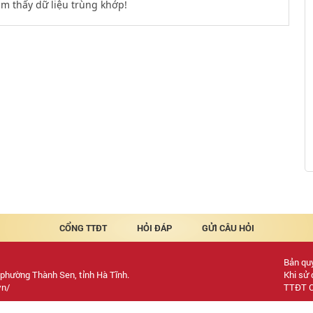
m thấy dữ liệu trùng khớp!
CỔNG TTĐT
HỎI ĐÁP
GỬI CÂU HỎI
Bản quy
 phường Thành Sen, tỉnh Hà Tĩnh.
Khi sử 
vn/
TTĐT C