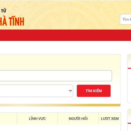
TÌM KIẾM
LĨNH VỰC
NGƯỜI HỎI
LƯỢT XEM