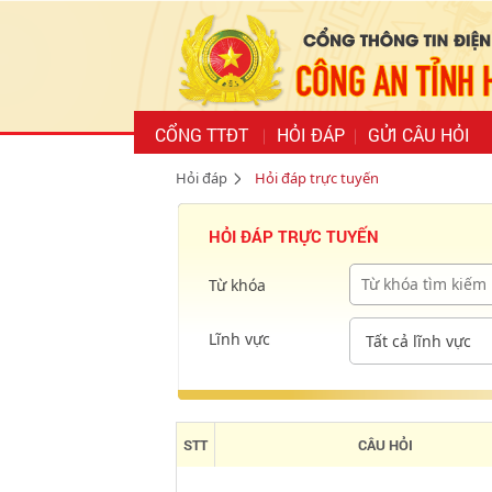
CỔNG TTĐT
HỎI ĐÁP
GỬI CÂU HỎI
Hỏi đáp
Hỏi đáp trực tuyến
HỎI ĐÁP TRỰC TUYẾN
Từ khóa
Lĩnh vực
STT
CÂU HỎI