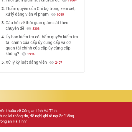
11064
Thẩm quyền của Chi bộ trong xem xét,
xử lý đảng viên vi phạm
6099
Câu hỏi về thời gian giám sát theo
chuyên đề
3306
Ủy ban kiểm tra có thẩm quyền kiểm tra
tài chính của cấp ủy cùng cấp và cơ
quan tài chính của cấp ủy cùng cấp
không?
2994
Xử lý kỷ luật đảng viên
2407
ền thuộc về Công an tỉnh Hà Tĩnh.
dụng lại thông tin, đề nghị ghi rõ nguồn "Cổng
ông an Hà Tĩnh"