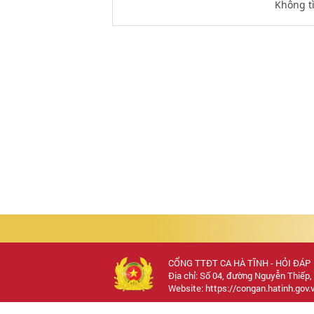
Không tì
CỔNG TTĐT CA HÀ TĨNH - HỎI ĐÁP
Địa chỉ: Số 04, đường Nguyễn Thiếp,
Website: https://congan.hatinh.gov.