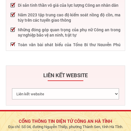
Di sản tinh thần vô giá của lực lượng Công an nhân dân
Năm 2023 tập trung cao độ kiểm soát nồng độ cồn, ma
túy trên các tuyến giao thông
Những đóng góp quan trọng của phụ nữ Công an trong
sự nghiệp bảo vệ an ninh, trật tự
Toàn văn bài phát biểu của Tổng Bí thư Nguyễn Phú
Trọng tại Lễ kỷ niệm 75 năm Công an nhân dân học tập,
thực hiện Sáu điều Bác Hồ dạy
75 năm thực hiện Sáu điều Bác Hồ dạy - Lực lượng Công
an nhân dân "rèn đức, luyện tài, lập chiến công, vì nước
LIÊN KẾT WEBSITE
quên thân, vì dân phục vụ"
Chỉ đạo, điều hành nổi bật của Bộ Công an trong tuần từ
27/2 – 04/3/2023
Phát huy thành tựu 50 năm phát triển công nghệ thông
tin trong Công an nhân dân
Bảo đảm tuyệt đối an ninh, an toàn hàng không góp
phần thúc đẩy phát triển kinh tế - xã hội
CỔNG THÔNG TIN ĐIỆN TỬ CÔNG AN HÀ TĨNH
Địa chỉ: Số 04, đường Nguyễn Thiếp, phường Thành Sen, tỉnh Hà Tĩnh.
Chủ động bảo đảm an ninh, an toàn hệ thống thông tin,