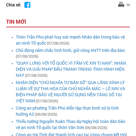
Chia sẻ:
In
TIN MỚI
Thôn Trần Phú phát huy sức mạnh Nhân dân trong bảo vệ
an ninh Tổ quốc
(07/08/2026)
Chủ động nắm chắc tình hình, giữ vũng ANTT trên địa bàn.
(07/08/2026)
“QUAY LƯNG VỚI TỔ QUỐC VÌ TẤM VÉ XIN TỊ NẠN”: NHẬN
DIỆN VÀ GIẢI PHÁP ĐẤU TRANH TRONG TÌNH HÌNH HIỆN
NAY
(07/08/2026)
NHẬN DIỆN “CHỦ NGHĨA TƯ BẢN SỐ” QUA LĂNG KÍNH LÝ
LUẬN VỀ SỰ THA HÓA CỦA CHỦ NGHĨA MÁC – LÊ NIN VÀ
BIỆN PHÁP BẢO VỆ NGƯỜI SỬ DỤNG NỀN TẢNG SỐ TẠI
VIỆT NAM
(07/08/2026)
Công an phường Trần Phú diễn tập thực binh xử lý tình
huống A2
(06/08/2026)
Thiếu tướng Nguyễn Xuân Thao dự Ngày hội toàn dân bảo
vệ an ninh Tổ quốc tại thôn Văn Sơn
(06/08/2026)
Công an Hà Tĩnh đạt thành tích cao tại Vòng chung kết Hội