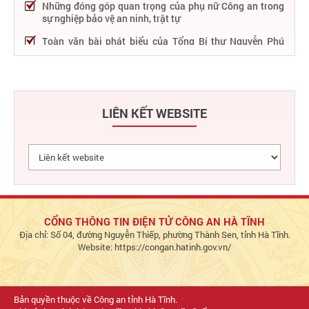
Những đóng góp quan trọng của phụ nữ Công an trong
sự nghiệp bảo vệ an ninh, trật tự
Toàn văn bài phát biểu của Tổng Bí thư Nguyễn Phú
Trọng tại Lễ kỷ niệm 75 năm Công an nhân dân học tập,
thực hiện Sáu điều Bác Hồ dạy
75 năm thực hiện Sáu điều Bác Hồ dạy - Lực lượng Công
an nhân dân "rèn đức, luyện tài, lập chiến công, vì nước
LIÊN KẾT WEBSITE
quên thân, vì dân phục vụ"
Chỉ đạo, điều hành nổi bật của Bộ Công an trong tuần từ
27/2 – 04/3/2023
Phát huy thành tựu 50 năm phát triển công nghệ thông
tin trong Công an nhân dân
Bảo đảm tuyệt đối an ninh, an toàn hàng không góp
phần thúc đẩy phát triển kinh tế - xã hội
CỔNG THÔNG TIN ĐIỆN TỬ CÔNG AN HÀ TĨNH
Địa chỉ: Số 04, đường Nguyễn Thiếp, phường Thành Sen, tỉnh Hà Tĩnh.
Chủ động bảo đảm an ninh, an toàn hệ thống thông tin,
Website: https://congan.hatinh.gov.vn/
đáp ứng yêu cầu triển khai Đề án 06 và dịch vụ công Bộ
Công an
Bản quyền thuộc về Công an tỉnh Hà Tĩnh.