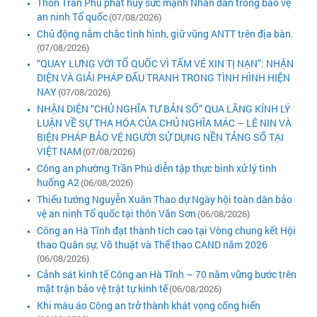
Thôn Trần Phú phát huy sức mạnh Nhân dân trong bảo vệ
an ninh Tổ quốc
(07/08/2026)
Chủ động nắm chắc tình hình, giữ vũng ANTT trên địa bàn.
(07/08/2026)
“QUAY LƯNG VỚI TỔ QUỐC VÌ TẤM VÉ XIN TỊ NẠN”: NHẬN
DIỆN VÀ GIẢI PHÁP ĐẤU TRANH TRONG TÌNH HÌNH HIỆN
NAY
(07/08/2026)
NHẬN DIỆN “CHỦ NGHĨA TƯ BẢN SỐ” QUA LĂNG KÍNH LÝ
LUẬN VỀ SỰ THA HÓA CỦA CHỦ NGHĨA MÁC – LÊ NIN VÀ
BIỆN PHÁP BẢO VỆ NGƯỜI SỬ DỤNG NỀN TẢNG SỐ TẠI
VIỆT NAM
(07/08/2026)
Công an phường Trần Phú diễn tập thực binh xử lý tình
huống A2
(06/08/2026)
Thiếu tướng Nguyễn Xuân Thao dự Ngày hội toàn dân bảo
vệ an ninh Tổ quốc tại thôn Văn Sơn
(06/08/2026)
Công an Hà Tĩnh đạt thành tích cao tại Vòng chung kết Hội
thao Quân sự, Võ thuật và Thể thao CAND năm 2026
(06/08/2026)
Cảnh sát kinh tế Công an Hà Tĩnh – 70 năm vững bước trên
mặt trận bảo vệ trật tự kinh tế
(06/08/2026)
Khi màu áo Công an trở thành khát vọng cống hiến