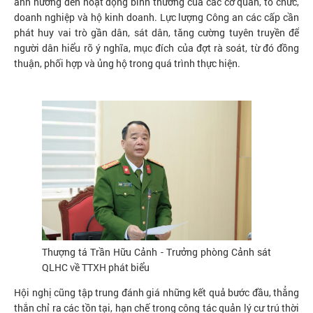
ảnh hưởng đến hoạt động bình thường của các cơ quan, tổ chức,
doanh nghiệp và hộ kinh doanh. Lực lượng Công an các cấp cần
phát huy vai trò gần dân, sát dân, tăng cường tuyên truyền để
người dân hiểu rõ ý nghĩa, mục đích của đợt rà soát, từ đó đồng
thuận, phối hợp và ủng hộ trong quá trình thực hiện.
Thượng tá Trần Hữu Cảnh - Trưởng phòng Cảnh sát
QLHC về TTXH phát biểu
Hội nghị cũng tập trung đánh giá những kết quả bước đầu, thẳng
thắn chỉ ra các tồn tại, hạn chế trong công tác quản lý cư trú thời