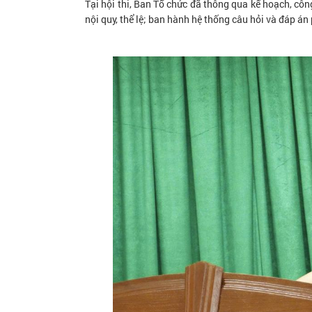
Tại hội thi, Ban Tổ chức đã thông qua kế hoạch, cô
nội quy, thể lệ; ban hành hệ thống câu hỏi và đáp án