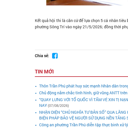
Kết quả hội thi là căn cứ để lựa chọn 5 cá nhân tiêu 
phường Sông Trí vào ngày 21/5/2026; đồng thời phục
Chia sẻ:
TIN MỚI
Thôn Trần Phú phát huy sức mạnh Nhân dân trong
Chủ động nắm chắc tình hình, giữ vũng ANTT trên
“QUAY LƯNG VỚI TỔ QUỐC VÌ TẤM VÉ XIN TỊ NẠ
NAY
(07/08/2026)
NHẬN DIỆN “CHỦ NGHĨA TƯ BẢN SỐ” QUA LĂNG 
BIỆN PHÁP BẢO VỆ NGƯỜI SỬ DỤNG NỀN TẢNG S
Công an phường Trần Phú diễn tập thực binh xử l