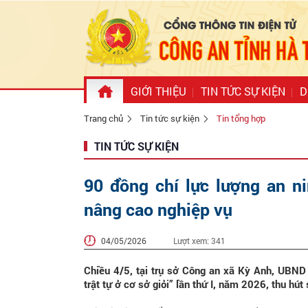
GIỚI THIỆU
TIN TỨC SỰ KIỆN
D
Trang chủ
Tin tức sự kiện
Tin tổng hợp
TIN TỨC SỰ KIỆN
90 đồng chí lực lượng an n
nâng cao nghiệp vụ
04/05/2026
Lượt xem:
341
Chiều 4/5, tại trụ sở Công an xã Kỳ Anh, UBND 
trật tự ở cơ sở giỏi” lần thứ I, năm 2026, thu hú