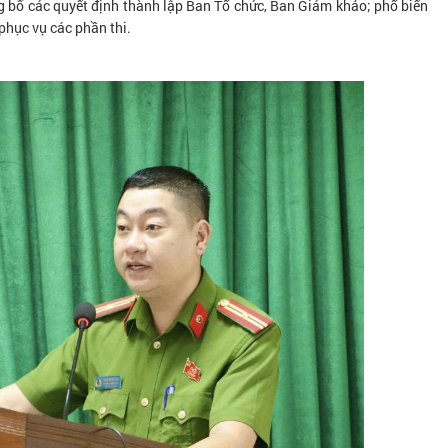
ng bố các quyết định thành lập Ban Tổ chức, Ban Giám khảo; phổ biến
 phục vụ các phần thi.