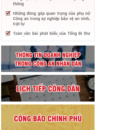
thông
Những đóng góp quan trọng của phụ nữ
Công an trong sự nghiệp bảo vệ an ninh,
trật tự
Toàn văn bài phát biểu của Tổng Bí thư
Nguyễn Phú Trọng tại Lễ kỷ niệm 75 năm
Công an nhân dân học tập, thực hiện Sáu
điều Bác Hồ dạy
75 năm thực hiện Sáu điều Bác Hồ dạy -
Lực lượng Công an nhân dân "rèn đức,
luyện tài, lập chiến công, vì nước quên
thân, vì dân phục vụ"
Chỉ đạo, điều hành nổi bật của Bộ Công an
trong tuần từ 27/2 – 04/3/2023
Phát huy thành tựu 50 năm phát triển
công nghệ thông tin trong Công an nhân
dân
Bảo đảm tuyệt đối an ninh, an toàn hàng
không góp phần thúc đẩy phát triển kinh
tế - xã hội