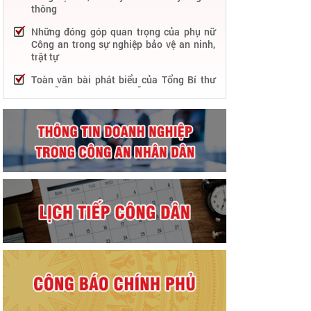
thông
Những đóng góp quan trọng của phụ nữ
Công an trong sự nghiệp bảo vệ an ninh,
trật tự
Toàn văn bài phát biểu của Tổng Bí thư
Nguyễn Phú Trọng tại Lễ kỷ niệm 75 năm
Công an nhân dân học tập, thực hiện Sáu
điều Bác Hồ dạy
75 năm thực hiện Sáu điều Bác Hồ dạy -
Lực lượng Công an nhân dân "rèn đức,
luyện tài, lập chiến công, vì nước quên
thân, vì dân phục vụ"
Chỉ đạo, điều hành nổi bật của Bộ Công an
trong tuần từ 27/2 – 04/3/2023
Phát huy thành tựu 50 năm phát triển
công nghệ thông tin trong Công an nhân
dân
Bảo đảm tuyệt đối an ninh, an toàn hàng
không góp phần thúc đẩy phát triển kinh
tế - xã hội