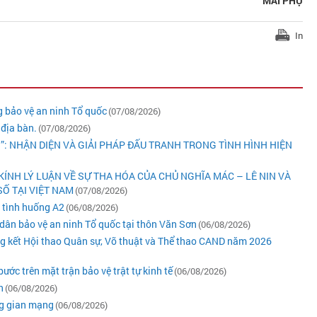
MAI PHỤ
In
 bảo vệ an ninh Tổ quốc
(07/08/2026)
 địa bàn.
(07/08/2026)
N”: NHẬN DIỆN VÀ GIẢI PHÁP ĐẤU TRANH TRONG TÌNH HÌNH HIỆN
KÍNH LÝ LUẬN VỀ SỰ THA HÓA CỦA CHỦ NGHĨA MÁC – LÊ NIN VÀ
Ố TẠI VIỆT NAM
(07/08/2026)
ý tình huống A2
(06/08/2026)
dân bảo vệ an ninh Tổ quốc tại thôn Văn Sơn
(06/08/2026)
ng kết Hội thao Quân sự, Võ thuật và Thể thao CAND năm 2026
ớc trên mặt trận bảo vệ trật tự kinh tế
(06/08/2026)
n
(06/08/2026)
ng gian mạng
(06/08/2026)