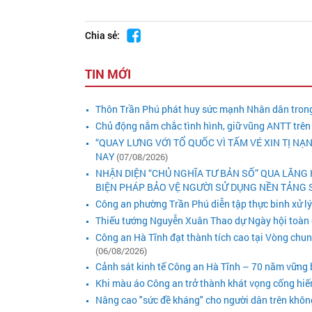
Chia sẻ:
TIN MỚI
Thôn Trần Phú phát huy sức mạnh Nhân dân trong
Chủ động nắm chắc tình hình, giữ vũng ANTT trên
“QUAY LƯNG VỚI TỔ QUỐC VÌ TẤM VÉ XIN TỊ NẠ
NAY
(07/08/2026)
NHẬN DIỆN “CHỦ NGHĨA TƯ BẢN SỐ” QUA LĂNG 
BIỆN PHÁP BẢO VỆ NGƯỜI SỬ DỤNG NỀN TẢNG S
Công an phường Trần Phú diễn tập thực binh xử l
Thiếu tướng Nguyễn Xuân Thao dự Ngày hội toàn 
Công an Hà Tĩnh đạt thành tích cao tại Vòng chu
(06/08/2026)
Cảnh sát kinh tế Công an Hà Tĩnh – 70 năm vững bư
Khi màu áo Công an trở thành khát vọng cống hiế
Nâng cao "sức đề kháng" cho người dân trên khô