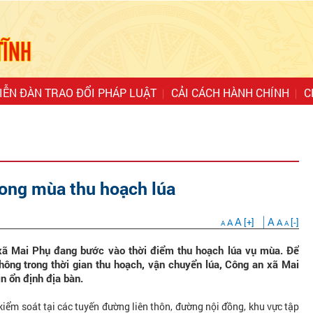
IỄN ĐÀN TRAO ĐỔI PHÁP LUẬT
CẢI CÁCH HÀNH CHÍNH
C
ong mùa thu hoạch lúa
A
A
A
[+]
A
[-]
A
A
 xã Mai Phụ đang bước vào thời điểm thu hoạch lúa vụ mùa. Để
 thông trong thời gian thu hoạch, vận chuyển lúa, Công an xã Mai
n ổn định địa bàn.
kiểm soát tại các tuyến đường liên thôn, đường nội đồng, khu vực tập