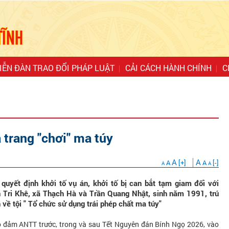
IỄN ĐÀN TRAO ĐỔI PHÁP LUẬT
CẢI CÁCH HÀNH CHÍNH
C
 trang "chơi" ma túy
A
A
A
[+]
A
[-]
A
A
quyết định khởi tố vụ án, khởi tố bị can bắt tạm giam đối với
 Tri Khê, xã Thạch Hà và Trần Quang Nhật, sinh năm 1991, trú
 về tội " Tổ chức sử dụng trái phép chất ma túy"
ảo đảm ANTT trước, trong và sau Tết Nguyên đán Bính Ngọ 2026, vào