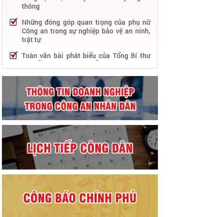
thông
Những đóng góp quan trọng của phụ nữ
Công an trong sự nghiệp bảo vệ an ninh,
trật tự
Toàn văn bài phát biểu của Tổng Bí thư
Nguyễn Phú Trọng tại Lễ kỷ niệm 75 năm
Công an nhân dân học tập, thực hiện Sáu
điều Bác Hồ dạy
75 năm thực hiện Sáu điều Bác Hồ dạy -
Lực lượng Công an nhân dân "rèn đức,
luyện tài, lập chiến công, vì nước quên
thân, vì dân phục vụ"
Chỉ đạo, điều hành nổi bật của Bộ Công an
trong tuần từ 27/2 – 04/3/2023
Phát huy thành tựu 50 năm phát triển
công nghệ thông tin trong Công an nhân
dân
Bảo đảm tuyệt đối an ninh, an toàn hàng
không góp phần thúc đẩy phát triển kinh
tế - xã hội