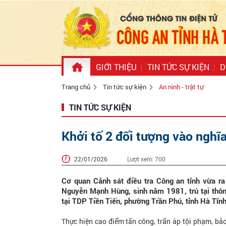
GIỚI THIỆU
TIN TỨC SỰ KIỆN
D
Trang chủ
Tin tức sự kiện
An ninh - trật tự
TIN TỨC SỰ KIỆN
Khởi tố 2 đối tượng vào nghĩa
22/01/2026
Lượt xem:
700
Cơ quan Cảnh sát điều tra Công an tỉnh vừa ra 
Nguyễn Mạnh Hùng, sinh năm 1981, trú tại thôn
tại TDP Tiền Tiến, phường Trần Phú, tỉnh Hà Tĩnh
Thực hiện cao điểm tấn công, trấn áp tội phạm, b