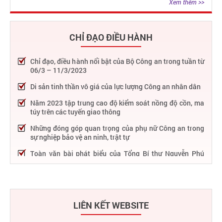
Xem thêm >>
CHỈ ĐẠO ĐIỀU HÀNH
Chỉ đạo, điều hành nổi bật của Bộ Công an trong tuần từ
06/3 – 11/3/2023
Di sản tinh thần vô giá của lực lượng Công an nhân dân
Năm 2023 tập trung cao độ kiểm soát nồng độ cồn, ma
túy trên các tuyến giao thông
Những đóng góp quan trọng của phụ nữ Công an trong
sự nghiệp bảo vệ an ninh, trật tự
Toàn văn bài phát biểu của Tổng Bí thư Nguyễn Phú
Trọng tại Lễ kỷ niệm 75 năm Công an nhân dân học tập,
thực hiện Sáu điều Bác Hồ dạy
75 năm thực hiện Sáu điều Bác Hồ dạy - Lực lượng Công
an nhân dân "rèn đức, luyện tài, lập chiến công, vì nước
LIÊN KẾT WEBSITE
quên thân, vì dân phục vụ"
Chỉ đạo, điều hành nổi bật của Bộ Công an trong tuần từ