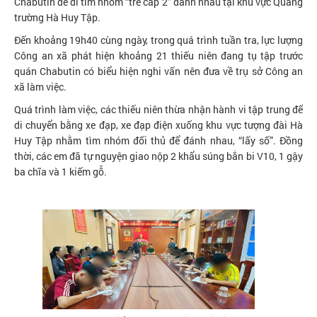
Chabutin để đi tìm nhóm “trẻ cấp 2” đánh nhau tại khu vực Quảng
trường Hà Huy Tập.
Đến khoảng 19h40 cùng ngày, trong quá trình tuần tra, lực lượng
Công an xã phát hiện khoảng 21 thiếu niên đang tụ tập trước
quán Chabutin có biểu hiện nghi vấn nên đưa về trụ sở Công an
xã làm việc.
Quá trình làm việc, các thiếu niên thừa nhận hành vi tập trung để
di chuyển bằng xe đạp, xe đạp điện xuống khu vực tượng đài Hà
Huy Tập nhằm tìm nhóm đối thủ để đánh nhau, “lấy số”. Đồng
thời, các em đã tự nguyện giao nộp 2 khẩu súng bắn bi V10, 1 gậy
ba chĩa và 1 kiếm gỗ.