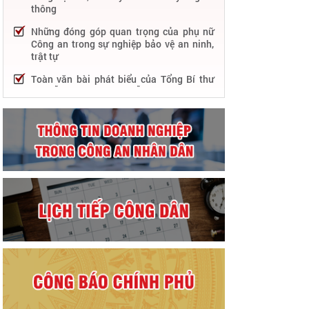
thông
Những đóng góp quan trọng của phụ nữ
Công an trong sự nghiệp bảo vệ an ninh,
trật tự
Toàn văn bài phát biểu của Tổng Bí thư
Nguyễn Phú Trọng tại Lễ kỷ niệm 75 năm
Công an nhân dân học tập, thực hiện Sáu
điều Bác Hồ dạy
75 năm thực hiện Sáu điều Bác Hồ dạy -
Lực lượng Công an nhân dân "rèn đức,
luyện tài, lập chiến công, vì nước quên
thân, vì dân phục vụ"
Chỉ đạo, điều hành nổi bật của Bộ Công an
trong tuần từ 27/2 – 04/3/2023
Phát huy thành tựu 50 năm phát triển
công nghệ thông tin trong Công an nhân
dân
Bảo đảm tuyệt đối an ninh, an toàn hàng
không góp phần thúc đẩy phát triển kinh
tế - xã hội