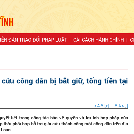
IỄN ĐÀN TRAO ĐỔI PHÁP LUẬT
CẢI CÁCH HÀNH CHÍNH
C
 cứu công dân bị bắt giữ, tống tiền tại
A
A
A
[+]
A
[-]
A
A
uyết liệt trong công tác bảo vệ quyền và lợi ích hợp pháp của
p thời phối hợp hỗ trợ giải cứu thành công một công dân trên địa
i Loan.