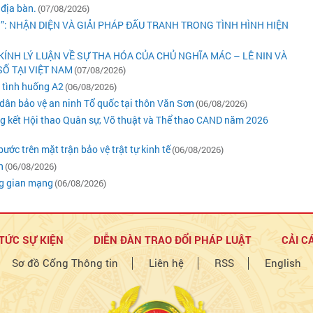
 địa bàn.
(07/08/2026)
N”: NHẬN DIỆN VÀ GIẢI PHÁP ĐẤU TRANH TRONG TÌNH HÌNH HIỆN
KÍNH LÝ LUẬN VỀ SỰ THA HÓA CỦA CHỦ NGHĨA MÁC – LÊ NIN VÀ
Ố TẠI VIỆT NAM
(07/08/2026)
ý tình huống A2
(06/08/2026)
dân bảo vệ an ninh Tổ quốc tại thôn Văn Sơn
(06/08/2026)
ng kết Hội thao Quân sự, Võ thuật và Thể thao CAND năm 2026
ớc trên mặt trận bảo vệ trật tự kinh tế
(06/08/2026)
n
(06/08/2026)
ng gian mạng
(06/08/2026)
 TỨC SỰ KIỆN
DIỄN ĐÀN TRAO ĐỔI PHÁP LUẬT
CẢI C
Sơ đồ Cổng Thông tin
Liên hệ
RSS
English