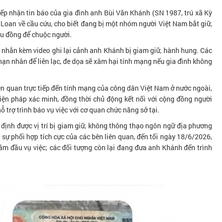
ếp nhận tin báo của gia đình anh Bùi Văn Khánh (SN 1987, trú xã Kỳ
i Loan về cầu cứu, cho biết đang bị một nhóm người Việt Nam bắt giữ,
ệu đồng để chuộc người.
in nhắn kèm video ghi lại cảnh anh Khánh bị giam giữ, hành hung. Các
ạn nhân để liên lạc, đe dọa sẽ xâm hại tính mạng nếu gia đình không
liên quan trực tiếp đến tính mạng của công dân Việt Nam ở nước ngoài,
iện pháp xác minh, đồng thời chủ động kết nối với cộng đồng người
ỗ trợ trình báo vụ việc với cơ quan chức năng sở tại.
ịnh được vị trí bị giam giữ, không thông thạo ngôn ngữ địa phương
 sự phối hợp tích cực của các bên liên quan, đến tối ngày 18/6/2026,
ầm đầu vụ việc; các đối tượng còn lại đang đưa anh Khánh đến trình