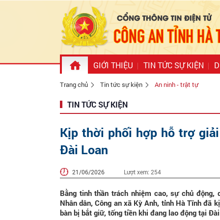
GIỚI THIỆU
TIN TỨC SỰ KIỆN
D
Trang chủ
Tin tức sự kiện
An ninh - trật tự
TIN TỨC SỰ KIỆN
Kịp thời phối hợp hỗ trợ giải
Đài Loan
21/06/2026
Lượt xem:
254
Bằng tinh thần trách nhiệm cao, sự chủ động, q
Nhân dân, Công an xã Kỳ Anh, tỉnh Hà Tĩnh đã kị
bàn bị bắt giữ, tống tiền khi đang lao động tại Đà