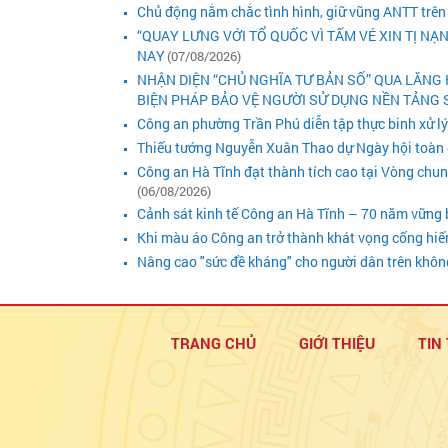
Chủ động nắm chắc tình hình, giữ vũng ANTT trên
“QUAY LƯNG VỚI TỔ QUỐC VÌ TẤM VÉ XIN TỊ NẠ
NAY
(07/08/2026)
NHẬN DIỆN “CHỦ NGHĨA TƯ BẢN SỐ” QUA LĂNG 
BIỆN PHÁP BẢO VỆ NGƯỜI SỬ DỤNG NỀN TẢNG S
Công an phường Trần Phú diễn tập thực binh xử l
Thiếu tướng Nguyễn Xuân Thao dự Ngày hội toàn 
Công an Hà Tĩnh đạt thành tích cao tại Vòng chu
(06/08/2026)
Cảnh sát kinh tế Công an Hà Tĩnh – 70 năm vững bư
Khi màu áo Công an trở thành khát vọng cống hiế
Nâng cao "sức đề kháng" cho người dân trên khô
TRANG CHỦ
GIỚI THIỆU
TIN