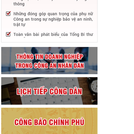
thông
Những đóng góp quan trọng của phụ nữ
Công an trong sự nghiệp bảo vệ an ninh,
trật tự
Toàn văn bài phát biểu của Tổng Bí thư
Nguyễn Phú Trọng tại Lễ kỷ niệm 75 năm
Công an nhân dân học tập, thực hiện Sáu
điều Bác Hồ dạy
75 năm thực hiện Sáu điều Bác Hồ dạy -
Lực lượng Công an nhân dân "rèn đức,
luyện tài, lập chiến công, vì nước quên
thân, vì dân phục vụ"
Chỉ đạo, điều hành nổi bật của Bộ Công an
trong tuần từ 27/2 – 04/3/2023
Phát huy thành tựu 50 năm phát triển
công nghệ thông tin trong Công an nhân
dân
Bảo đảm tuyệt đối an ninh, an toàn hàng
không góp phần thúc đẩy phát triển kinh
tế - xã hội