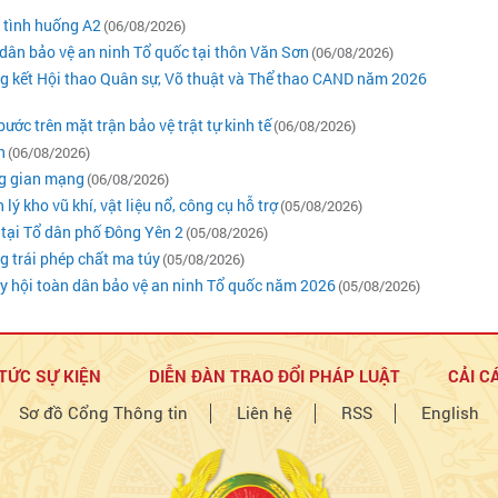
ý tình huống A2
(06/08/2026)
dân bảo vệ an ninh Tổ quốc tại thôn Văn Sơn
(06/08/2026)
ng kết Hội thao Quân sự, Võ thuật và Thể thao CAND năm 2026
ớc trên mặt trận bảo vệ trật tự kinh tế
(06/08/2026)
n
(06/08/2026)
ng gian mạng
(06/08/2026)
kho vũ khí, vật liệu nổ, công cụ hỗ trợ
(05/08/2026)
 tại Tổ dân phố Đông Yên 2
(05/08/2026)
ng trái phép chất ma túy
(05/08/2026)
 hội toàn dân bảo vệ an ninh Tổ quốc năm 2026
(05/08/2026)
 TỨC SỰ KIỆN
DIỄN ĐÀN TRAO ĐỔI PHÁP LUẬT
CẢI C
Sơ đồ Cổng Thông tin
Liên hệ
RSS
English