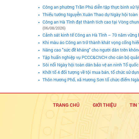
Công an phường Trần Phú diễn tập thực binh xử l
Thiếu tướng Nguyễn Xuân Thao dự Ngày hội toàn 
Công an Hà Tĩnh đạt thành tích cao tại Vòng chu
(06/08/2026)
Cảnh sát kinh tế Công an Hà Tĩnh – 70 năm vững bư
Khi màu áo Công an trở thành khát vọng cống hiế
Nâng cao "sức đề kháng" cho người dân trên khô
Tập huấn nghiệp vụ PCCC&CNCH cho cán bộ quản lý 
Sôi nổi Ngày hội toàn dân bảo vệ an ninh Tổ quốc
Khởi tố 4 đối tượng về tội mua bán, tổ chức sử dụ
Thôn Hương Phố, xã Hương Sơn tổ chức điểm Ngày
TRANG CHỦ
GIỚI THIỆU
TIN