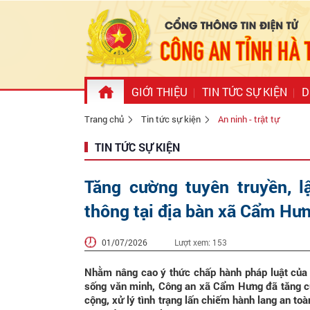
GIỚI THIỆU
TIN TỨC SỰ KIỆN
D
Trang chủ
Tin tức sự kiện
An ninh - trật tự
TIN TỨC SỰ KIỆN
Tăng cường tuyên truyền, lậ
thông tại địa bàn xã Cẩm Hư
01/07/2026
Lượt xem:
153
Nhằm nâng cao ý thức chấp hành pháp luật của 
sống văn minh, Công an xã Cẩm Hưng đã tăng cườ
cộng, xử lý tình trạng lấn chiếm hành lang an to