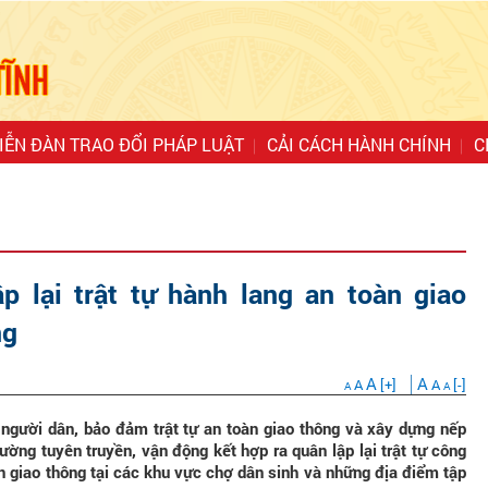
IỄN ĐÀN TRAO ĐỔI PHÁP LUẬT
CẢI CÁCH HÀNH CHÍNH
C
p lại trật tự hành lang an toàn giao
ng
A
A
A
[+]
A
[-]
A
A
người dân, bảo đảm trật tự an toàn giao thông và xây dựng nếp
ng tuyên truyền, vận động kết hợp ra quân lập lại trật tự công
àn giao thông tại các khu vực chợ dân sinh và những địa điểm tập