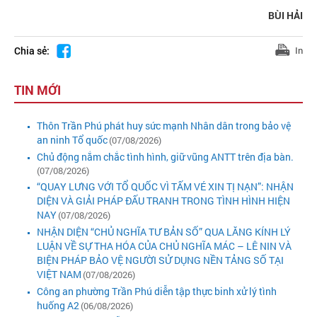
BÙI HẢI
Chia sẻ:
In
TIN MỚI
Thôn Trần Phú phát huy sức mạnh Nhân dân trong bảo vệ
an ninh Tổ quốc
(07/08/2026)
Chủ động nắm chắc tình hình, giữ vũng ANTT trên địa bàn.
(07/08/2026)
“QUAY LƯNG VỚI TỔ QUỐC VÌ TẤM VÉ XIN TỊ NẠN”: NHẬN
DIỆN VÀ GIẢI PHÁP ĐẤU TRANH TRONG TÌNH HÌNH HIỆN
NAY
(07/08/2026)
NHẬN DIỆN “CHỦ NGHĨA TƯ BẢN SỐ” QUA LĂNG KÍNH LÝ
LUẬN VỀ SỰ THA HÓA CỦA CHỦ NGHĨA MÁC – LÊ NIN VÀ
BIỆN PHÁP BẢO VỆ NGƯỜI SỬ DỤNG NỀN TẢNG SỐ TẠI
VIỆT NAM
(07/08/2026)
Công an phường Trần Phú diễn tập thực binh xử lý tình
huống A2
(06/08/2026)