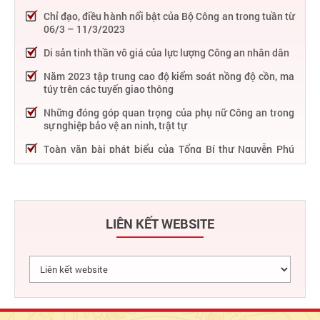
Chỉ đạo, điều hành nổi bật của Bộ Công an trong tuần từ
06/3 – 11/3/2023
Di sản tinh thần vô giá của lực lượng Công an nhân dân
Năm 2023 tập trung cao độ kiểm soát nồng độ cồn, ma
túy trên các tuyến giao thông
Những đóng góp quan trọng của phụ nữ Công an trong
sự nghiệp bảo vệ an ninh, trật tự
Toàn văn bài phát biểu của Tổng Bí thư Nguyễn Phú
Trọng tại Lễ kỷ niệm 75 năm Công an nhân dân học tập,
thực hiện Sáu điều Bác Hồ dạy
75 năm thực hiện Sáu điều Bác Hồ dạy - Lực lượng Công
an nhân dân "rèn đức, luyện tài, lập chiến công, vì nước
LIÊN KẾT WEBSITE
quên thân, vì dân phục vụ"
Chỉ đạo, điều hành nổi bật của Bộ Công an trong tuần từ
27/2 – 04/3/2023
Phát huy thành tựu 50 năm phát triển công nghệ thông
tin trong Công an nhân dân