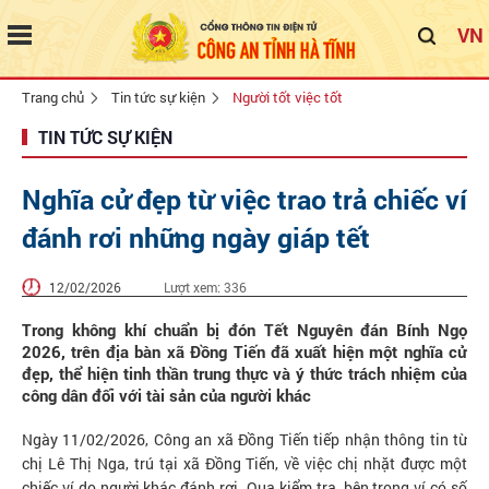
VN
Trang chủ
Tin tức sự kiện
Người tốt việc tốt
TIN TỨC SỰ KIỆN
Nghĩa cử đẹp từ việc trao trả chiếc ví
đánh rơi những ngày giáp tết
12/02/2026
Lượt xem:
336
Trong không khí chuẩn bị đón Tết Nguyên đán Bính Ngọ
2026, trên địa bàn xã Đồng Tiến đã xuất hiện một nghĩa cử
đẹp, thể hiện tinh thần trung thực và ý thức trách nhiệm của
công dân đối với tài sản của người khác
Ngày 11/02/2026, Công an xã Đồng Tiến tiếp nhận thông tin từ
chị Lê Thị Nga, trú tại xã Đồng Tiến, về việc chị nhặt được một
chiếc ví do người khác đánh rơi. Qua kiểm tra, bên trong ví có số