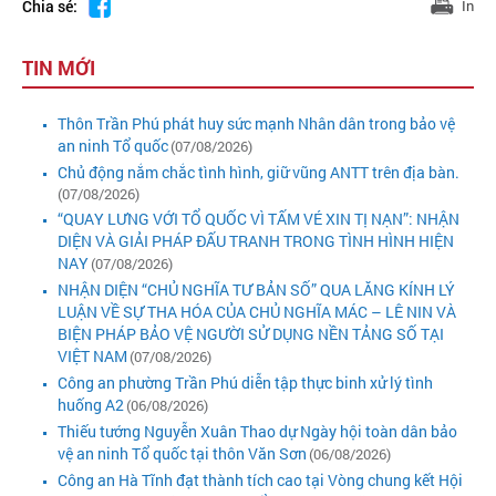
Chia sẻ:
In
TIN MỚI
Thôn Trần Phú phát huy sức mạnh Nhân dân trong bảo vệ
an ninh Tổ quốc
(07/08/2026)
Chủ động nắm chắc tình hình, giữ vũng ANTT trên địa bàn.
(07/08/2026)
“QUAY LƯNG VỚI TỔ QUỐC VÌ TẤM VÉ XIN TỊ NẠN”: NHẬN
DIỆN VÀ GIẢI PHÁP ĐẤU TRANH TRONG TÌNH HÌNH HIỆN
NAY
(07/08/2026)
NHẬN DIỆN “CHỦ NGHĨA TƯ BẢN SỐ” QUA LĂNG KÍNH LÝ
LUẬN VỀ SỰ THA HÓA CỦA CHỦ NGHĨA MÁC – LÊ NIN VÀ
BIỆN PHÁP BẢO VỆ NGƯỜI SỬ DỤNG NỀN TẢNG SỐ TẠI
VIỆT NAM
(07/08/2026)
Công an phường Trần Phú diễn tập thực binh xử lý tình
huống A2
(06/08/2026)
Thiếu tướng Nguyễn Xuân Thao dự Ngày hội toàn dân bảo
vệ an ninh Tổ quốc tại thôn Văn Sơn
(06/08/2026)
Công an Hà Tĩnh đạt thành tích cao tại Vòng chung kết Hội