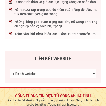
Di sản tinh thần vô giá của lực lượng Công an nhân dân
Năm 2023 tập trung cao độ kiểm soát nồng độ cồn, ma
túy trên các tuyến giao thông
Những đóng góp quan trọng của phụ nữ Công an trong
sự nghiệp bảo vệ an ninh, trật tự
Toàn văn bài phát biểu của Tổng Bí thư Nguyễn Phú
Trọng tại Lễ kỷ niệm 75 năm Công an nhân dân học tập,
thực hiện Sáu điều Bác Hồ dạy
75 năm thực hiện Sáu điều Bác Hồ dạy - Lực lượng Công
an nhân dân "rèn đức, luyện tài, lập chiến công, vì nước
LIÊN KẾT WEBSITE
quên thân, vì dân phục vụ"
Chỉ đạo, điều hành nổi bật của Bộ Công an trong tuần từ
27/2 – 04/3/2023
Phát huy thành tựu 50 năm phát triển công nghệ thông
tin trong Công an nhân dân
Bảo đảm tuyệt đối an ninh, an toàn hàng không góp
phần thúc đẩy phát triển kinh tế - xã hội
CỔNG THÔNG TIN ĐIỆN TỬ CÔNG AN HÀ TĨNH
Địa chỉ: Số 04, đường Nguyễn Thiếp, phường Thành Sen, tỉnh Hà Tĩnh.
Chủ động bảo đảm an ninh, an toàn hệ thống thông tin,
Website: https://congan.hatinh.gov.vn/