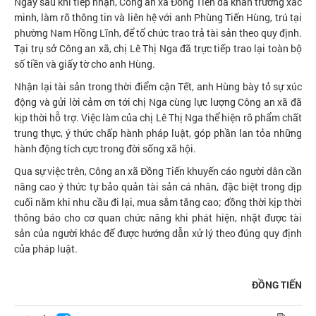
Ngay sau khi tiếp nhận, Công an xã Đồng Tiến đã khẩn trương xác
minh, làm rõ thông tin và liên hệ với anh Phùng Tiến Hùng, trú tại
phường Nam Hồng Lĩnh, để tổ chức trao trả tài sản theo quy định.
Tại trụ sở Công an xã, chị Lê Thị Nga đã trực tiếp trao lại toàn bộ
số tiền và giấy tờ cho anh Hùng.
Nhận lại tài sản trong thời điểm cận Tết, anh Hùng bày tỏ sự xúc
động và gửi lời cảm ơn tới chị Nga cùng lực lượng Công an xã đã
kịp thời hỗ trợ. Việc làm của chị Lê Thị Nga thể hiện rõ phẩm chất
trung thực, ý thức chấp hành pháp luật, góp phần lan tỏa những
hành động tích cực trong đời sống xã hội.
Qua sự việc trên, Công an xã Đồng Tiến khuyến cáo người dân cần
nâng cao ý thức tự bảo quản tài sản cá nhân, đặc biệt trong dịp
cuối năm khi nhu cầu đi lại, mua sắm tăng cao; đồng thời kịp thời
thông báo cho cơ quan chức năng khi phát hiện, nhặt được tài
sản của người khác để được hướng dẫn xử lý theo đúng quy định
của pháp luật.
ĐỒNG TIẾN