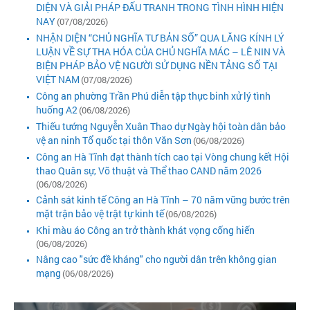
DIỆN VÀ GIẢI PHÁP ĐẤU TRANH TRONG TÌNH HÌNH HIỆN
NAY
(07/08/2026)
NHẬN DIỆN “CHỦ NGHĨA TƯ BẢN SỐ” QUA LĂNG KÍNH LÝ
LUẬN VỀ SỰ THA HÓA CỦA CHỦ NGHĨA MÁC – LÊ NIN VÀ
BIỆN PHÁP BẢO VỆ NGƯỜI SỬ DỤNG NỀN TẢNG SỐ TẠI
VIỆT NAM
(07/08/2026)
Công an phường Trần Phú diễn tập thực binh xử lý tình
huống A2
(06/08/2026)
Thiếu tướng Nguyễn Xuân Thao dự Ngày hội toàn dân bảo
vệ an ninh Tổ quốc tại thôn Văn Sơn
(06/08/2026)
Công an Hà Tĩnh đạt thành tích cao tại Vòng chung kết Hội
thao Quân sự, Võ thuật và Thể thao CAND năm 2026
(06/08/2026)
Cảnh sát kinh tế Công an Hà Tĩnh – 70 năm vững bước trên
mặt trận bảo vệ trật tự kinh tế
(06/08/2026)
Khi màu áo Công an trở thành khát vọng cống hiến
(06/08/2026)
Nâng cao "sức đề kháng" cho người dân trên không gian
mạng
(06/08/2026)