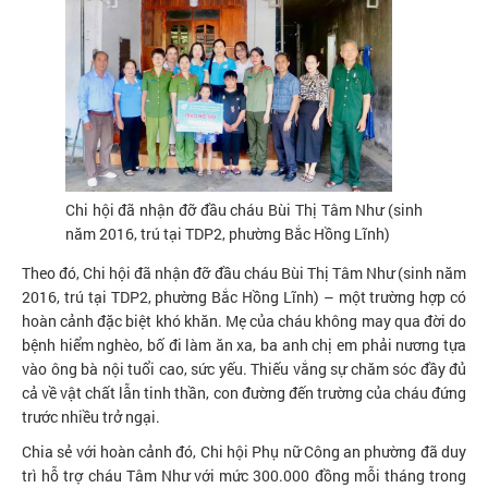
Chi hội đã nhận đỡ đầu cháu Bùi Thị Tâm Như (sinh
năm 2016, trú tại TDP2, phường Bắc Hồng Lĩnh)
Theo đó, Chi hội đã nhận đỡ đầu cháu Bùi Thị Tâm Như (sinh năm
2016, trú tại TDP2, phường Bắc Hồng Lĩnh) – một trường hợp có
hoàn cảnh đặc biệt khó khăn. Mẹ của cháu không may qua đời do
bệnh hiểm nghèo, bố đi làm ăn xa, ba anh chị em phải nương tựa
vào ông bà nội tuổi cao, sức yếu. Thiếu vắng sự chăm sóc đầy đủ
cả về vật chất lẫn tinh thần, con đường đến trường của cháu đứng
trước nhiều trở ngại.
Chia sẻ với hoàn cảnh đó, Chi hội Phụ nữ Công an phường đã duy
trì hỗ trợ cháu Tâm Như với mức 300.000 đồng mỗi tháng trong