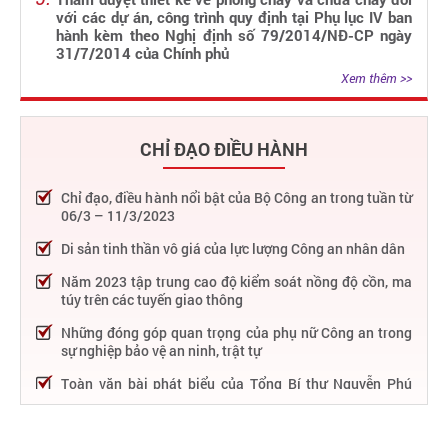
với các dự án, công trình quy định tại Phụ lục IV ban
hành kèm theo Nghị định số 79/2014/NĐ-CP ngày
31/7/2014 của Chính phủ
Xem thêm >>
CHỈ ĐẠO ĐIỀU HÀNH
Chỉ đạo, điều hành nổi bật của Bộ Công an trong tuần từ
06/3 – 11/3/2023
Di sản tinh thần vô giá của lực lượng Công an nhân dân
Năm 2023 tập trung cao độ kiểm soát nồng độ cồn, ma
túy trên các tuyến giao thông
Những đóng góp quan trọng của phụ nữ Công an trong
sự nghiệp bảo vệ an ninh, trật tự
Toàn văn bài phát biểu của Tổng Bí thư Nguyễn Phú
Trọng tại Lễ kỷ niệm 75 năm Công an nhân dân học tập,
thực hiện Sáu điều Bác Hồ dạy