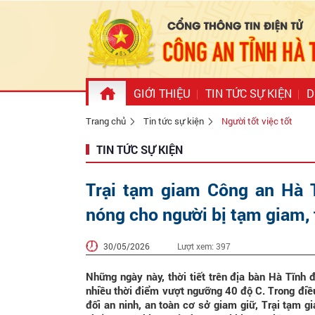
GIỚI THIỆU
TIN TỨC SỰ KIỆN
D
Trang chủ
Tin tức sự kiện
Người tốt việc tốt
TIN TỨC SỰ KIỆN
Trại tạm giam Công an Hà T
nóng cho người bị tạm giam,
30/05/2026
Lượt xem:
397
Những ngày này, thời tiết trên địa bàn Hà Tĩnh 
nhiều thời điểm vượt ngưỡng 40 độ C. Trong điều
đối an ninh, an toàn cơ sở giam giữ, Trại tạm g