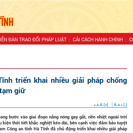
IỄN ĐÀN TRAO ĐỔI PHÁP LUẬT
CẢI CÁCH HÀNH CHÍNH
C
ĩnh triển khai nhiều giải pháp chống
 tạm giữ
A
A
A
[+]
A
[-]
A
A
đang bước vào giai đoạn nắng nóng gay gắt, nền nhiệt ngoài trời
 kiện thời tiết khắc nghiệt kéo dài, bên cạnh việc đảm bảo tuyệt
iam Công an tỉnh Hà Tĩnh đã chủ động triển khai nhiều giải pháp