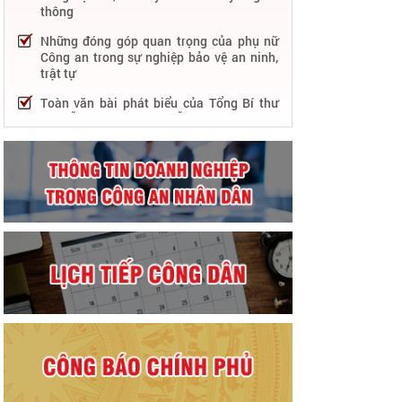
thông
Những đóng góp quan trọng của phụ nữ
Công an trong sự nghiệp bảo vệ an ninh,
trật tự
Toàn văn bài phát biểu của Tổng Bí thư
Nguyễn Phú Trọng tại Lễ kỷ niệm 75 năm
Công an nhân dân học tập, thực hiện Sáu
điều Bác Hồ dạy
75 năm thực hiện Sáu điều Bác Hồ dạy -
Lực lượng Công an nhân dân "rèn đức,
luyện tài, lập chiến công, vì nước quên
thân, vì dân phục vụ"
Chỉ đạo, điều hành nổi bật của Bộ Công an
trong tuần từ 27/2 – 04/3/2023
Phát huy thành tựu 50 năm phát triển
công nghệ thông tin trong Công an nhân
dân
Bảo đảm tuyệt đối an ninh, an toàn hàng
không góp phần thúc đẩy phát triển kinh
tế - xã hội