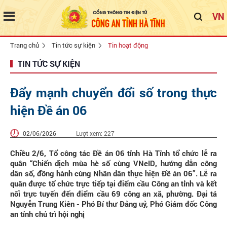
VN
Trang chủ
Tin tức sự kiện
Tin hoạt động
TIN TỨC SỰ KIỆN
Đẩy mạnh chuyển đổi số trong thực
hiện Đề án 06
02/06/2026
Lượt xem:
227
Chiều 2/6, Tổ công tác Đề án 06 tỉnh Hà Tĩnh tổ chức lễ ra
quân “Chiến dịch mùa hè số cùng VNeID, hướng dẫn công
dân số, đồng hành cùng Nhân dân thực hiện Đề án 06”. Lễ ra
quân được tổ chức trực tiếp tại điểm cầu Công an tỉnh và kết
nối trực tuyến đến điểm cầu 69 công an xã, phường. Đại tá
Nguyễn Trung Kiên - Phó Bí thư Đảng uỷ, Phó Giám đốc Công
an tỉnh chủ trì hội nghị