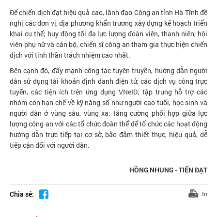
Để chiến dịch đạt hiệu quả cao, lãnh đạo Công an tỉnh Hà Tĩnh đề
nghị các đơn vị, địa phương khẩn trương xây dựng kế hoạch triển
khai cụ thể; huy động tối đa lực lượng đoàn viên, thanh niên, hội
viên phụ nữ và cán bộ, chiến sĩ công an tham gia thực hiện chiến
dịch với tinh thần trách nhiệm cao nhất.
Bên cạnh đó, đẩy mạnh công tác tuyên truyền, hướng dẫn người
dân sử dụng tài khoản định danh điện tử, các dịch vụ công trực
tuyến, các tiện ích trên ứng dụng VNeID; tập trung hỗ trợ các
nhóm còn hạn chế về kỹ năng số như người cao tuổi, học sinh và
người dân ở vùng sâu, vùng xa; tăng cường phối hợp giữa lực
lượng công an với các tổ chức đoàn thể để tổ chức các hoạt động
hướng dẫn trực tiếp tại cơ sở, bảo đảm thiết thực, hiệu quả, dễ
tiếp cận đối với người dân.
HỒNG NHUNG - TIẾN ĐẠT
Chia sẻ:
In