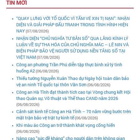
TIN MỚI
“QUAY LƯNG VỚI TỔ QUỐC VÌ TẤM VÉ XIN TỊ NẠN”: NHẬN
DIỆN VÀ GIẢI PHÁP ĐẤU TRANH TRONG TÌNH HÌNH HIỆN
NAY
(07/08/2026)
NHẬN DIỆN “CHỦ NGHĨA TƯ BẢN SỐ” QUA LĂNG KÍNH LÝ
LUẬN VỀ SỰ THA HÓA CỦA CHỦ NGHĨA MÁC – LÊ NIN VÀ
BIỆN PHÁP BẢO VỆ NGƯỜI SỬ DỤNG NỀN TẢNG SỐ TẠI
VIỆT NAM
(07/08/2026)
Công an phường Trần Phú diễn tập thực binh xử lý tình
huống A2
(06/08/2026)
Thiếu tướng Nguyễn Xuân Thao dự Ngày hội toàn dân bảo
vệ an ninh Tổ quốc tại thôn Văn Sơn
(06/08/2026)
Công an Hà Tĩnh đạt thành tích cao tại Vòng chung kết Hội
thao Quân sự, Võ thuật và Thể thao CAND năm 2026
(06/08/2026)
Cảnh sát kinh tế Công an Hà Tĩnh – 70 năm vững bước trên
mặt trận bảo vệ trật tự kinh tế
(06/08/2026)
Khi màu áo Công an trở thành khát vọng cống hiến
(06/08/2026)
Nâng cao "sức đề kháng" cho người dân trên không gian