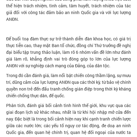
thể hiện trách nhiệm, tình cảm, tâm huyết, trách nhiệm của tác
giả đối với công tác đảm bảo an ninh Quốc gia và với lực lượng
ANĐN.
Để buổi toạ đàm thực sự trở thành diễn đàn khoa học, có giá trị
thực tiễn cao, thay mặt Ban tổ chức, đồng chí Thứ trưởng đề nghị
đại biểu tập trung thảo luận, làm rõ 6 nhóm vấn đề lớn như đánh
giá làm rõ, khẳng định vai trò đóng góp to lớn của lực lượng
ANĐN với sự nghiệp cách mạng của Đảng, của dân tộc.
Trong đó cần đánh giá, làm nổi bật chiến công thầm lặng, sự mưu
trí, dũng cảm của lực lượng ANĐN qua các thời kỳ, từ bảo vệ chính
quyền non trẻ đến đấu tranh chống gián điệp trong thời kỳ kháng
chiến chống thực dân, đế quốc.
Phân tích, đánh giá bối cảnh tình hình thế giới, khu vực qua các
giai đoạn lịch sử khác nhau, nhất là từ khi hội nhập mở cửa đến
nay. Đặc biệt là trong bối cảnh hiện nay khi cạnh tranh chiến lược
giữa các nước lớn; các yếu tố nguy cơ tác động, đe doạ an ninh
Quốc gia, đến quan hệ chính trị, quan hệ đối ngoại của nước ta