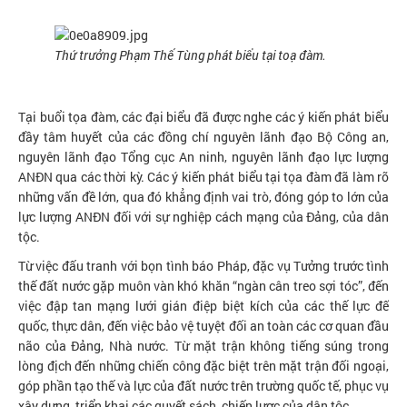
Thứ trưởng Phạm Thế Tùng phát biểu tại toạ đàm.
Tại buổi tọa đàm, các đại biểu đã được nghe các ý kiến phát biểu
đầy tâm huyết của các đồng chí nguyên lãnh đạo Bộ Công an,
nguyên lãnh đạo Tổng cục An ninh, nguyên lãnh đạo lực lượng
ANĐN qua các thời kỳ. Các ý kiến phát biểu tại tọa đàm đã làm rõ
những vấn đề lớn, qua đó khẳng định vai trò, đóng góp to lớn của
lực lượng ANĐN đối với sự nghiệp cách mạng của Đảng, của dân
tộc.
Từ việc đấu tranh với bọn tình báo Pháp, đặc vụ Tưởng trước tình
thế đất nước gặp muôn vàn khó khăn “ngàn cân treo sợi tóc”, đến
việc đập tan mạng lưới gián điệp biệt kích của các thế lực đế
quốc, thực dân, đến việc bảo vệ tuyệt đối an toàn các cơ quan đầu
não của Đảng, Nhà nước. Từ mặt trận không tiếng súng trong
lòng địch đến những chiến công đặc biệt trên mặt trận đối ngoại,
góp phần tạo thế và lực của đất nước trên trường quốc tế, phục vụ
xây dựng, triển khai các quyết sách, chiến lược của dân tộc.