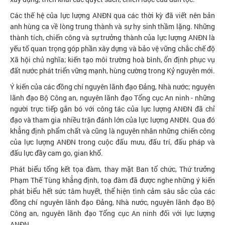
Các thế hệ của lực lượng ANĐN qua các thời kỳ đã viết nên bản
anh hùng ca về lòng trung thành và sự hy sinh thầm lặng. Những
thành tích, chiến công và sự trưởng thành của lực lượng ANĐN là
yếu tố quan trọng góp phần xây dựng và bảo vệ vững chắc chế độ
Xã hội chủ nghĩa; kiến tạo môi trường hoà bình, ổn định phục vụ
đất nước phát triển vững mạnh, hùng cường trong Kỷ nguyên mới.
Ý kiến của các đồng chí nguyên lãnh đạo Đảng, Nhà nước; nguyên
lãnh đạo Bộ Công an, nguyên lãnh đạo Tổng cục An ninh - những
người trực tiếp gắn bó với công tác của lực lượng ANĐN đã chỉ
đạo và tham gia nhiều trận đánh lớn của lực lượng ANĐN. Qua đó
khẳng định phẩm chất và cũng là nguyên nhân những chiến công
của lực lượng ANĐN trong cuộc đấu mưu, đấu trí, đấu pháp và
đấu lực đầy cam go, gian khổ.
Phát biểu tổng kết tọa đàm, thay mặt Ban tổ chức, Thứ trưởng
Phạm Thế Tùng khẳng định, toạ đàm đã được nghe những ý kiến
phát biểu hết sức tâm huyết, thể hiện tình cảm sâu sắc của các
đồng chí nguyên lãnh đạo Đảng, Nhà nước, nguyên lãnh đạo Bộ
Công an, nguyên lãnh đạo Tổng cục An ninh đối với lực lượng
ANĐN.