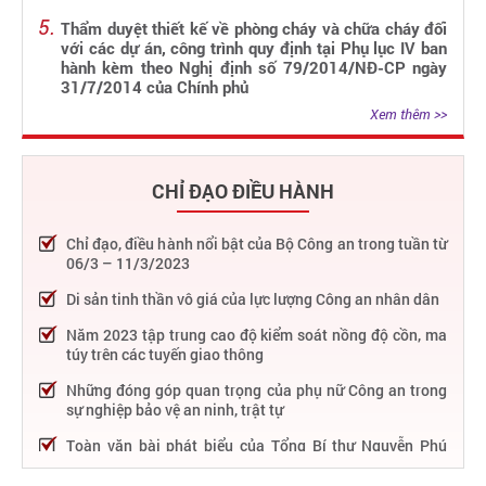
Thẩm duyệt thiết kế về phòng cháy và chữa cháy đối
với các dự án, công trình quy định tại Phụ lục IV ban
hành kèm theo Nghị định số 79/2014/NĐ-CP ngày
31/7/2014 của Chính phủ
Xem thêm >>
CHỈ ĐẠO ĐIỀU HÀNH
Chỉ đạo, điều hành nổi bật của Bộ Công an trong tuần từ
06/3 – 11/3/2023
Di sản tinh thần vô giá của lực lượng Công an nhân dân
Năm 2023 tập trung cao độ kiểm soát nồng độ cồn, ma
túy trên các tuyến giao thông
Những đóng góp quan trọng của phụ nữ Công an trong
sự nghiệp bảo vệ an ninh, trật tự
Toàn văn bài phát biểu của Tổng Bí thư Nguyễn Phú
Trọng tại Lễ kỷ niệm 75 năm Công an nhân dân học tập,
thực hiện Sáu điều Bác Hồ dạy