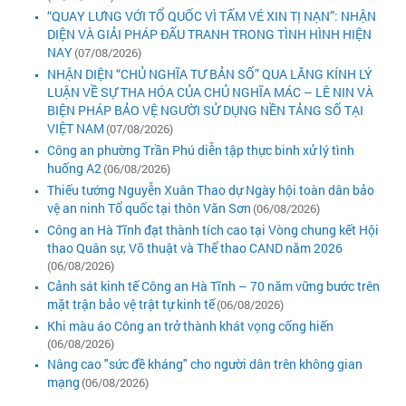
“QUAY LƯNG VỚI TỔ QUỐC VÌ TẤM VÉ XIN TỊ NẠN”: NHẬN
DIỆN VÀ GIẢI PHÁP ĐẤU TRANH TRONG TÌNH HÌNH HIỆN
NAY
(07/08/2026)
NHẬN DIỆN “CHỦ NGHĨA TƯ BẢN SỐ” QUA LĂNG KÍNH LÝ
LUẬN VỀ SỰ THA HÓA CỦA CHỦ NGHĨA MÁC – LÊ NIN VÀ
BIỆN PHÁP BẢO VỆ NGƯỜI SỬ DỤNG NỀN TẢNG SỐ TẠI
VIỆT NAM
(07/08/2026)
Công an phường Trần Phú diễn tập thực binh xử lý tình
huống A2
(06/08/2026)
Thiếu tướng Nguyễn Xuân Thao dự Ngày hội toàn dân bảo
vệ an ninh Tổ quốc tại thôn Văn Sơn
(06/08/2026)
Công an Hà Tĩnh đạt thành tích cao tại Vòng chung kết Hội
thao Quân sự, Võ thuật và Thể thao CAND năm 2026
(06/08/2026)
Cảnh sát kinh tế Công an Hà Tĩnh – 70 năm vững bước trên
mặt trận bảo vệ trật tự kinh tế
(06/08/2026)
Khi màu áo Công an trở thành khát vọng cống hiến
(06/08/2026)
Nâng cao "sức đề kháng" cho người dân trên không gian
mạng
(06/08/2026)