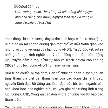
Thứ trưởng Phạm Thế Tùng và các đồng chí nguyên
lãnh đạo Đảng, Nhà nước, nguyên lãnh đạo Bộ Công an
cùng đại biểu dự toạ đàm.
Theo đồng chí Thứ trưởng, đây là đợt sinh hoạt chính trị sâu rộng,
là dịp để ôn lại chặng đường gần một thế kỷ đấu tranh gian khổ
nhưng vô cùng vẻ vang của lực lượng ANĐN. Từ đó đúc kết, rút ra
những bài học kinh nghiệm quý báu, đồng thời tiếp thêm động
lực, truyền cảm hứng, niềm tự hào và trách nhiệm cho thế hệ
CBCS trong lực lượng ANĐN hôm nay và mai sau.
Quá trình chuẩn bị toạ đàm, Ban tổ chức đã nhận được sự quan
tâm, tham gia viết bài tham luận của các đồng chí lãnh đạo,
nguyên lãnh đạo Bộ Công an; lãnh đạo các bộ, ban, ngành, các
nhà khoa học, nhà nghiên cứu, chuyên gia; các tướng lĩnh trong
lực lượng CAND, Công an các đơn vị địa phương với 80 báo cáo
tham luận.
Các bài viết được nghiên cứu công phu, hàm lượng khoa học cao,