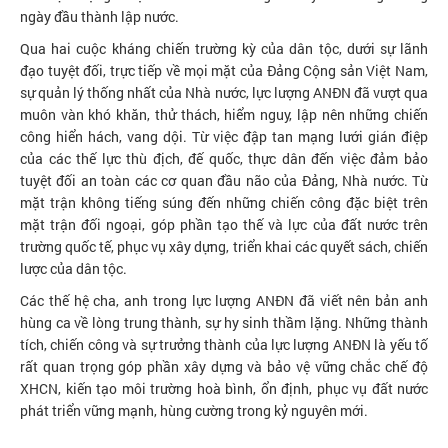
ngày đầu thành lập nước.
Qua hai cuộc kháng chiến trường kỳ của dân tộc, dưới sự lãnh
đạo tuyệt đối, trực tiếp về mọi mặt của Đảng Cộng sản Việt Nam,
sự quản lý thống nhất của Nhà nước, lực lượng ANĐN đã vượt qua
muôn vàn khó khăn, thử thách, hiểm nguy, lập nên những chiến
công hiển hách, vang dội. Từ việc đập tan mạng lưới gián điệp
của các thế lực thù địch, đế quốc, thực dân đến việc đảm bảo
tuyệt đối an toàn các cơ quan đầu não của Đảng, Nhà nước. Từ
mặt trận không tiếng súng đến những chiến công đặc biệt trên
mặt trận đối ngoại, góp phần tạo thế và lực của đất nước trên
trường quốc tế, phục vụ xây dựng, triển khai các quyết sách, chiến
lược của dân tộc.
Các thế hệ cha, anh trong lực lượng ANĐN đã viết nên bản anh
hùng ca về lòng trung thành, sự hy sinh thầm lặng. Những thành
tích, chiến công và sự trưởng thành của lực lượng ANĐN là yếu tố
rất quan trọng góp phần xây dựng và bảo vệ vững chắc chế độ
XHCN, kiến tạo môi trường hoà bình, ổn định, phục vụ đất nước
phát triển vững mạnh, hùng cường trong kỷ nguyên mới.