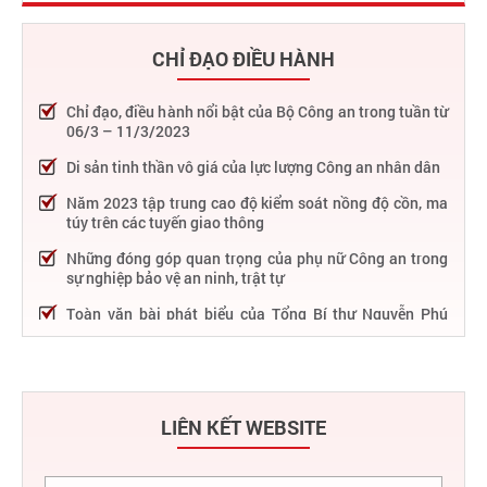
CHỈ ĐẠO ĐIỀU HÀNH
Chỉ đạo, điều hành nổi bật của Bộ Công an trong tuần từ
06/3 – 11/3/2023
Di sản tinh thần vô giá của lực lượng Công an nhân dân
Năm 2023 tập trung cao độ kiểm soát nồng độ cồn, ma
túy trên các tuyến giao thông
Những đóng góp quan trọng của phụ nữ Công an trong
sự nghiệp bảo vệ an ninh, trật tự
Toàn văn bài phát biểu của Tổng Bí thư Nguyễn Phú
Trọng tại Lễ kỷ niệm 75 năm Công an nhân dân học tập,
thực hiện Sáu điều Bác Hồ dạy
75 năm thực hiện Sáu điều Bác Hồ dạy - Lực lượng Công
an nhân dân "rèn đức, luyện tài, lập chiến công, vì nước
LIÊN KẾT WEBSITE
quên thân, vì dân phục vụ"
Chỉ đạo, điều hành nổi bật của Bộ Công an trong tuần từ
27/2 – 04/3/2023