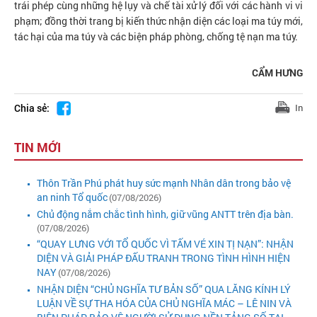
trái phép cùng những hệ lụy và chế tài xử lý đối với các hành vi vi
phạm; đồng thời trang bị kiến thức nhận diện các loại ma túy mới,
tác hại của ma túy và các biện pháp phòng, chống tệ nạn ma túy.
CẨM HƯNG
Chia sẻ:
In
TIN MỚI
Thôn Trần Phú phát huy sức mạnh Nhân dân trong bảo vệ
an ninh Tổ quốc
(07/08/2026)
Chủ động nắm chắc tình hình, giữ vũng ANTT trên địa bàn.
(07/08/2026)
“QUAY LƯNG VỚI TỔ QUỐC VÌ TẤM VÉ XIN TỊ NẠN”: NHẬN
DIỆN VÀ GIẢI PHÁP ĐẤU TRANH TRONG TÌNH HÌNH HIỆN
NAY
(07/08/2026)
NHẬN DIỆN “CHỦ NGHĨA TƯ BẢN SỐ” QUA LĂNG KÍNH LÝ
LUẬN VỀ SỰ THA HÓA CỦA CHỦ NGHĨA MÁC – LÊ NIN VÀ