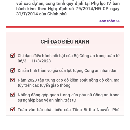
với các dự án, công trình quy định tại Phụ lục IV ban
hành kèm theo Nghị định số 79/2014/NĐ-CP ngày
31/7/2014 của Chính phủ
Xem thêm >>
CHỈ ĐẠO ĐIỀU HÀNH
Chỉ đạo, điều hành nổi bật của Bộ Công an trong tuần từ
06/3 – 11/3/2023
Di sản tinh thần vô giá của lực lượng Công an nhân dân
Năm 2023 tập trung cao độ kiểm soát nồng độ cồn, ma
túy trên các tuyến giao thông
Những đóng góp quan trọng của phụ nữ Công an trong
sự nghiệp bảo vệ an ninh, trật tự
Toàn văn bài phát biểu của Tổng Bí thư Nguyễn Phú
Trọng tại Lễ kỷ niệm 75 năm Công an nhân dân học tập,
thực hiện Sáu điều Bác Hồ dạy
75 năm thực hiện Sáu điều Bác Hồ dạy - Lực lượng Công