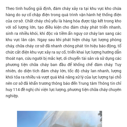
Theo tình huống giả định, đám cháy xảy ra tại khu vực kho chứa
hàng do sự cố chập điện trong quá trình vận hành hệ thống điện
của cơ sở. Chất cháy chủ yếu là hàng hóa được tập kết trong kho
với số lượng lớn, tạo điều kiện cho đám cháy phát triển nhanh,
sinh ra nhiều khói, khí độc và tiềm ẩn nguy cơ cháy lan sang các
khu vực lân cận. Ngay sau khi phát hiện cháy, lực lượng phòng
cháy, chữa cháy cơ sở đã nhanh chóng phát tín hiệu báo động, tổ
chức cắt điện khu vực xảy ra sự cố, triển khai lực lượng hướng dẫn
thoát nạn, cứu người bị mắc kẹt, di chuyển tài sản và sử dụng các
phương tiện chữa cháy ban đầu để khống chế đám cháy. Tuy
nhiên, do diện tích đám cháy lớn, tốc độ cháy lan nhanh, lượng
khói tỏa ra nhiều và vượt quá khả năng xử lý của lực lượng tại chỗ
nên cơ sở đã khẩn trương thông báo đến Trung tâm Thông tin chỉ
huy 114 đề nghị chi viện lực lượng, phương tiện chữa cháy chuyên
nghiệp.