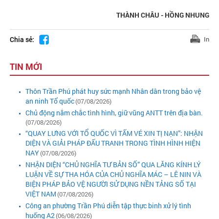
THÀNH CHÂU - HỒNG NHUNG
Chia sẻ:
In
TIN MỚI
Thôn Trần Phú phát huy sức mạnh Nhân dân trong bảo vệ
an ninh Tổ quốc
(07/08/2026)
Chủ động nắm chắc tình hình, giữ vũng ANTT trên địa bàn.
(07/08/2026)
“QUAY LƯNG VỚI TỔ QUỐC VÌ TẤM VÉ XIN TỊ NẠN”: NHẬN
DIỆN VÀ GIẢI PHÁP ĐẤU TRANH TRONG TÌNH HÌNH HIỆN
NAY
(07/08/2026)
NHẬN DIỆN “CHỦ NGHĨA TƯ BẢN SỐ” QUA LĂNG KÍNH LÝ
LUẬN VỀ SỰ THA HÓA CỦA CHỦ NGHĨA MÁC – LÊ NIN VÀ
BIỆN PHÁP BẢO VỆ NGƯỜI SỬ DỤNG NỀN TẢNG SỐ TẠI
VIỆT NAM
(07/08/2026)
Công an phường Trần Phú diễn tập thực binh xử lý tình
huống A2
(06/08/2026)