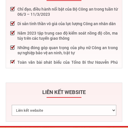
Chỉ đạo, điều hành nổi bật của Bộ Công an trong tuần từ
06/3 – 11/3/2023
Di sản tinh thần vô giá của lực lượng Công an nhân dân
Năm 2023 tập trung cao độ kiểm soát nồng độ cồn, ma
túy trên các tuyến giao thông
Những đóng góp quan trọng của phụ nữ Công an trong
sự nghiệp bảo vệ an ninh, trật tự
Toàn văn bài phát biểu của Tổng Bí thư Nguyễn Phú
Trọng tại Lễ kỷ niệm 75 năm Công an nhân dân học tập,
thực hiện Sáu điều Bác Hồ dạy
75 năm thực hiện Sáu điều Bác Hồ dạy - Lực lượng Công
an nhân dân "rèn đức, luyện tài, lập chiến công, vì nước
LIÊN KẾT WEBSITE
quên thân, vì dân phục vụ"
Chỉ đạo, điều hành nổi bật của Bộ Công an trong tuần từ
27/2 – 04/3/2023
Phát huy thành tựu 50 năm phát triển công nghệ thông
tin trong Công an nhân dân