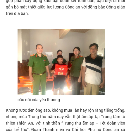
góp phần xây dựng khối đại đoàn kết toàn dân, đặc biệt là mối
gắn bó mật thiết giữa lực lượng Công an với đồng bào Công giáo
trên địa bàn.
cầu nối của yêu thương
Không rước đèn ông sao, không múa lân hay rộn ràng tiếng trống,
nhưng mùa Trung thu năm nay vẫn thật ấm áp tại Trung tâm từ
thiện Thiên Ân. Với tinh thần “Trung thu ấm áp – Tết đoàn viên
của trẻ thơ”, Đoàn Thanh niên và Chi hội Phụ nữ Công an xã