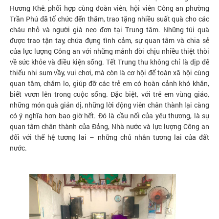
Hương Khê, phối hợp cùng đoàn viên, hội viên Công an phường
Trần Phú đã tổ chức đến thăm, trao tặng nhiều suất quà cho các
cháu nhỏ và người già neo đơn tại Trung tâm. Những túi quà
được trao tận tay, chứa đựng tình cảm, sự quan tâm và chia sẻ
của lực lượng Công an với những mảnh đời chịu nhiều thiệt thòi
về sức khỏe và điều kiện sống. Tết Trung thu không chỉ là dịp để
thiếu nhi sum vầy, vui chơi, mà còn là cơ hội để toàn xã hội cùng
quan tâm, chăm lo, giúp đỡ các trẻ em có hoàn cảnh khó khăn,
biết vươn lên trong cuộc sống. Đặc biệt, với trẻ em vùng giáo,
những món quà giản dị, những lời động viên chân thành lại càng
có ý nghĩa hơn bao giờ hết. Đó là cầu nối của yêu thương, là sự
quan tâm chân thành của Đảng, Nhà nước và lực lượng Công an
đối với thế hệ tương lai – những chủ nhân tương lai của đất
nước.