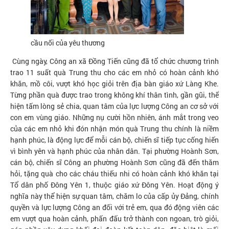
cầu nối của yêu thương
Cùng ngày, Công an xã Đồng Tiến cũng đã tổ chức chương trình
trao 11 suất quà Trung thu cho các em nhỏ có hoàn cảnh khó
khăn, mồ côi, vượt khó học giỏi trên địa bàn giáo xứ Làng Khe.
Từng phần quà được trao trong không khí thân tình, gần gũi, thể
hiện tấm lòng sẻ chia, quan tâm của lực lượng Công an cơ sở với
con em vùng giáo. Những nụ cười hồn nhiên, ánh mắt trong veo
của các em nhỏ khi đón nhận món quà Trung thu chính là niềm
hạnh phúc, là động lực để mỗi cán bộ, chiến sĩ tiếp tục cống hiến
vì bình yên và hạnh phúc của nhân dân. Tại phường Hoành Sơn,
cán bộ, chiến sĩ Công an phường Hoành Sơn cũng đã đến thăm
hỏi, tặng quà cho các cháu thiếu nhi có hoàn cảnh khó khăn tại
Tổ dân phố Đông Yên 1, thuộc giáo xứ Đông Yên. Hoạt động ý
nghĩa này thể hiện sự quan tâm, chăm lo của cấp ủy Đảng, chính
quyền và lực lượng Công an đối với trẻ em, qua đó động viên các
em vượt qua hoàn cảnh, phấn đấu trở thành con ngoan, trò giỏi,