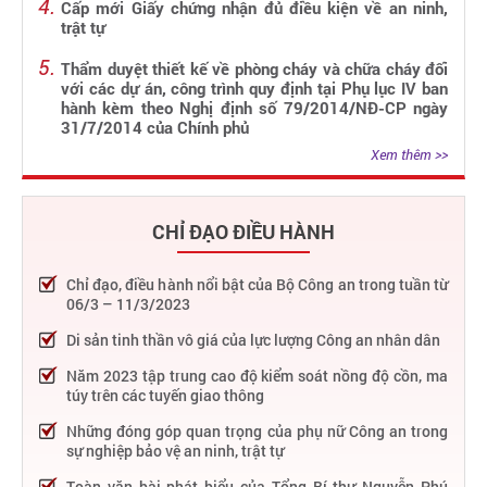
Cấp mới Giấy chứng nhận đủ điều kiện về an ninh,
trật tự
Thẩm duyệt thiết kế về phòng cháy và chữa cháy đối
với các dự án, công trình quy định tại Phụ lục IV ban
hành kèm theo Nghị định số 79/2014/NĐ-CP ngày
31/7/2014 của Chính phủ
Xem thêm >>
CHỈ ĐẠO ĐIỀU HÀNH
Chỉ đạo, điều hành nổi bật của Bộ Công an trong tuần từ
06/3 – 11/3/2023
Di sản tinh thần vô giá của lực lượng Công an nhân dân
Năm 2023 tập trung cao độ kiểm soát nồng độ cồn, ma
túy trên các tuyến giao thông
Những đóng góp quan trọng của phụ nữ Công an trong
sự nghiệp bảo vệ an ninh, trật tự
Toàn văn bài phát biểu của Tổng Bí thư Nguyễn Phú