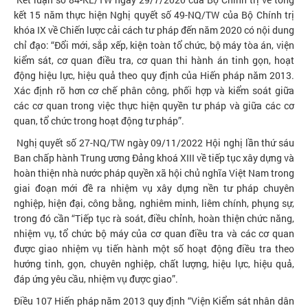
kết 15 năm thực hiện Nghị quyết số 49-NQ/TW của Bộ Chính trị
khóa IX về Chiến lược cải cách tư pháp đến năm 2020 có nội dung
chỉ đạo: “Đổi mới, sắp xếp, kiện toàn tổ chức, bộ máy tòa án, viện
kiểm sát, cơ quan điều tra, cơ quan thi hành án tinh gọn, hoạt
động hiệu lực, hiệu quả theo quy định của Hiến pháp năm 2013.
Xác định rõ hơn cơ chế phân công, phối hợp và kiểm soát giữa
các cơ quan trong việc thực hiện quyền tư pháp và giữa các cơ
quan, tổ chức trong hoạt động tư pháp”.
Nghị quyết số 27-NQ/TW ngày 09/11/2022 Hội nghị lần thứ sáu
Ban chấp hành Trung ương Đảng khoá XIII về tiếp tục xây dựng và
hoàn thiện nhà nước pháp quyền xã hội chủ nghĩa Việt Nam trong
giai đoạn mới đề ra nhiệm vụ xây dựng nền tư pháp chuyên
nghiệp, hiện đại, công bằng, nghiêm minh, liêm chính, phụng sự,
trong đó cần “Tiếp tục rà soát, điều chỉnh, hoàn thiện chức năng,
nhiệm vụ, tổ chức bộ máy của cơ quan điều tra và các cơ quan
được giao nhiệm vụ tiến hành một số hoạt động điều tra theo
hướng tinh, gọn, chuyên nghiệp, chất lượng, hiệu lực, hiệu quả,
đáp ứng yêu cầu, nhiệm vụ được giao”.
Điều 107 Hiến pháp năm 2013 quy định “Viện Kiểm sát nhân dân