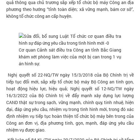
quả thông qua chủ trương sắp xếp tổ chức bộ máy Công an địa
phương theo hướng “tỉnh toàn diện; xã vững mạnh, bám cơ sở”,
không tổ chức công an cấp huyện.
Cơ quan Cảnh sát điều tra Công an tỉnh Bắc Giang
khám xét phòng làm việc của một bị can trong 1 vụ
án hình sự.
Nghị quyết số 22-NQ/TW ngày 15/3/2018 của Bộ Chính trị về
tiếp tục đổi mới, sắp xếp tổ chức bộ máy Bộ Công an tinh gọn,
hoạt động hiệu lực, hiệu quả; Nghị quyết số 12-NQ/TW ngày
16/3/2022 của Bộ Chính trị về đẩy mạnh xây dựng lực lượng
CAND thật sự trong sạch, vững mạnh, chính quy, tinh nhuệ, hiện
đại, đáp ứng yêu cầu, nhiệm vụ trong tình hình mới, trong đó xác
định nhiệm vụ tiếp tục hoàn thiện tổ chức bộ máy bên trong của
Công an đơn vị, địa phương tinh, gọn, mạnh, đáp ứng yêu cầu
nhiệm vụ được giao.
Kết luận số 84-KL/TW ngày 29/7/2020 của Bộ Chính trị về tổng