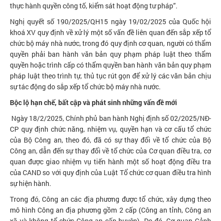
thực hành quyền công tố, kiểm sát hoạt động tư pháp”.
Nghị quyết số 190/2025/QH15 ngày 19/02/2025 của Quốc hội
khoá XV quy định về xử lý một số vấn đề liên quan đến sắp xếp tổ
chức bộ máy nhà nước, trong đó quy định cơ quan, người có thẩm
quyền phải ban hành văn bản quy phạm pháp luật theo thẩm
quyền hoặc trình cấp có thẩm quyền ban hành văn bản quy phạm
pháp luật theo trình tự, thủ tục rút gọn để xử lý các văn bản chịu
sự tác động do sắp xếp tổ chức bộ máy nhà nước.
Bộc lộ hạn chế, bất cập và phát sinh những vấn đề mới
Ngày 18/2/2025, Chính phủ ban hành Nghị định số 02/2025/NĐ-
CP quy định chức năng, nhiệm vụ, quyền hạn và cơ cấu tổ chức
của Bộ Công an, theo đó, đã có sự thay đổi về tổ chức của Bộ
Công an, dẫn đến sự thay đổi về tổ chức của Cơ quan điều tra, cơ
quan được giao nhiệm vụ tiến hành một số hoạt động điều tra
của CAND so với quy định của Luật Tổ chức cơ quan điều tra hình
sự hiện hành.
Trong đó, Công an các địa phương được tổ chức, xây dựng theo
mô hình Công an địa phương gồm 2 cấp (Công an tỉnh, Công an
xã và không tổ chức Công an cấp huyện). Do đó, Cơ quan Cảnh