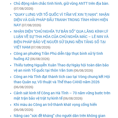
Chủ động nắm chắc tình hình, giữ vũng ANTT trên địa bàn.
(07/08/2026)
“QUAY LƯNG VỚI TỔ QUỐC VÌ TẤM VÉ XIN TỊ NẠN”: NHẬN
DIỆN VÀ GIẢI PHÁP ĐẤU TRANH TRONG TÌNH HÌNH HIỆN
NAY
(07/08/2026)
NHẬN DIỆN “CHỦ NGHĨA TƯ BẢN SỐ” QUA LĂNG KÍNH LÝ
LUẬN VỀ SỰ THA HÓA CỦA CHỦ NGHĨA MÁC – LÊ NIN VÀ
BIỆN PHÁP BẢO VỆ NGƯỜI SỬ DỤNG NỀN TẢNG SỐ TẠI
VIỆT NAM
(07/08/2026)
Công an phường Trần Phú diễn tập thực binh xử lý tình
huống A2
(06/08/2026)
Thiếu tướng Nguyễn Xuân Thao dự Ngày hội toàn dân bảo
vệ an ninh Tổ quốc tại thôn Văn Sơn
(06/08/2026)
Công an Hà Tĩnh đạt thành tích cao tại Vòng chung kết Hội
thao Quân sự, Võ thuật và Thể thao CAND năm 2026
(06/08/2026)
Cảnh sát kinh tế Công an Hà Tĩnh – 70 năm vững bước trên
mặt trận bảo vệ trật tự kinh tế
(06/08/2026)
Khi màu áo Công an trở thành khát vọng cống hiến
(06/08/2026)
Nâng cao "sức đề kháng" cho người dân trên không gian