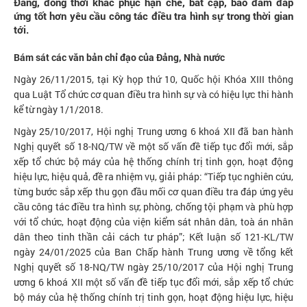
Đảng, đồng thời khắc phục hạn chế, bất cập, bảo đảm đáp
ứng tốt hơn yêu cầu công tác điều tra hình sự trong thời gian
tới.
Bám sát các văn bản chỉ đạo của Đảng, Nhà nước
Ngày 26/11/2015, tại Kỳ họp thứ 10, Quốc hội Khóa XIII thông
qua Luật Tổ chức cơ quan điều tra hình sự và có hiệu lực thi hành
kể từ ngày 1/1/2018.
Ngày 25/10/2017, Hội nghị Trung ương 6 khoá XII đã ban hành
Nghị quyết số 18-NQ/TW về một số vấn đề tiếp tục đổi mới, sắp
xếp tổ chức bộ máy của hệ thống chính trị tinh gọn, hoạt động
hiệu lực, hiệu quả, đề ra nhiệm vụ, giải pháp: “Tiếp tục nghiên cứu,
từng bước sắp xếp thu gọn đầu mối cơ quan điều tra đáp ứng yêu
cầu công tác điều tra hình sự, phòng, chống tội phạm và phù hợp
với tổ chức, hoạt động của viện kiểm sát nhân dân, toà án nhân
dân theo tinh thần cải cách tư pháp”; Kết luận số 121-KL/TW
ngày 24/01/2025 của Ban Chấp hành Trung ương về tổng kết
Nghị quyết số 18-NQ/TW ngày 25/10/2017 của Hội nghị Trung
ương 6 khoá XII một số vấn đề tiếp tục đổi mới, sắp xếp tổ chức
bộ máy của hệ thống chính trị tinh gọn, hoạt động hiệu lực, hiệu