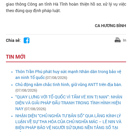
giao thông Công an tỉnh Hà Tĩnh hoàn thiện hồ sơ, xử lý vụ việc
theo đúng quy định pháp luật.
CA HƯƠNG BÌNH
Chia sẻ:
In
TIN MỚI
Thôn Trần Phú phát huy sức mạnh Nhân dân trong bảo vệ
an ninh Tổ quốc
(07/08/2026)
Chủ động nắm chắc tình hình, giữ vũng ANTT trên địa bàn.
(07/08/2026)
“QUAY LƯNG VỚI TỔ QUỐC VÌ TẤM VÉ XIN TỊ NẠN”: NHẬN
DIỆN VÀ GIẢI PHÁP ĐẤU TRANH TRONG TÌNH HÌNH HIỆN
NAY
(07/08/2026)
NHẬN DIỆN “CHỦ NGHĨA TƯ BẢN SỐ” QUA LĂNG KÍNH LÝ
LUẬN VỀ SỰ THA HÓA CỦA CHỦ NGHĨA MÁC – LÊ NIN VÀ
BIỆN PHÁP BẢO VỆ NGƯỜI SỬ DỤNG NỀN TẢNG SỐ TẠI