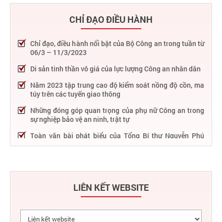
CHỈ ĐẠO ĐIỀU HÀNH
Chỉ đạo, điều hành nổi bật của Bộ Công an trong tuần từ
06/3 – 11/3/2023
Di sản tinh thần vô giá của lực lượng Công an nhân dân
Năm 2023 tập trung cao độ kiểm soát nồng độ cồn, ma
túy trên các tuyến giao thông
Những đóng góp quan trọng của phụ nữ Công an trong
sự nghiệp bảo vệ an ninh, trật tự
Toàn văn bài phát biểu của Tổng Bí thư Nguyễn Phú
Trọng tại Lễ kỷ niệm 75 năm Công an nhân dân học tập,
thực hiện Sáu điều Bác Hồ dạy
75 năm thực hiện Sáu điều Bác Hồ dạy - Lực lượng Công
an nhân dân "rèn đức, luyện tài, lập chiến công, vì nước
LIÊN KẾT WEBSITE
quên thân, vì dân phục vụ"
Chỉ đạo, điều hành nổi bật của Bộ Công an trong tuần từ
27/2 – 04/3/2023