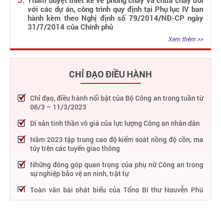
Thẩm duyệt thiết kế về phòng cháy và chữa cháy đối
với các dự án, công trình quy định tại Phụ lục IV ban
hành kèm theo Nghị định số 79/2014/NĐ-CP ngày
31/7/2014 của Chính phủ
Xem thêm >>
CHỈ ĐẠO ĐIỀU HÀNH
Chỉ đạo, điều hành nổi bật của Bộ Công an trong tuần từ
06/3 – 11/3/2023
Di sản tinh thần vô giá của lực lượng Công an nhân dân
Năm 2023 tập trung cao độ kiểm soát nồng độ cồn, ma
túy trên các tuyến giao thông
Những đóng góp quan trọng của phụ nữ Công an trong
sự nghiệp bảo vệ an ninh, trật tự
Toàn văn bài phát biểu của Tổng Bí thư Nguyễn Phú
Trọng tại Lễ kỷ niệm 75 năm Công an nhân dân học tập,
thực hiện Sáu điều Bác Hồ dạy