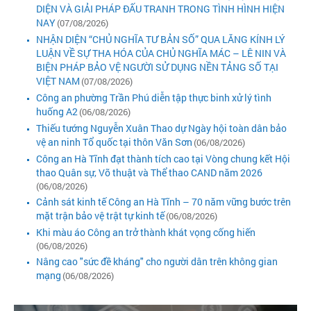
DIỆN VÀ GIẢI PHÁP ĐẤU TRANH TRONG TÌNH HÌNH HIỆN
NAY
(07/08/2026)
NHẬN DIỆN “CHỦ NGHĨA TƯ BẢN SỐ” QUA LĂNG KÍNH LÝ
LUẬN VỀ SỰ THA HÓA CỦA CHỦ NGHĨA MÁC – LÊ NIN VÀ
BIỆN PHÁP BẢO VỆ NGƯỜI SỬ DỤNG NỀN TẢNG SỐ TẠI
VIỆT NAM
(07/08/2026)
Công an phường Trần Phú diễn tập thực binh xử lý tình
huống A2
(06/08/2026)
Thiếu tướng Nguyễn Xuân Thao dự Ngày hội toàn dân bảo
vệ an ninh Tổ quốc tại thôn Văn Sơn
(06/08/2026)
Công an Hà Tĩnh đạt thành tích cao tại Vòng chung kết Hội
thao Quân sự, Võ thuật và Thể thao CAND năm 2026
(06/08/2026)
Cảnh sát kinh tế Công an Hà Tĩnh – 70 năm vững bước trên
mặt trận bảo vệ trật tự kinh tế
(06/08/2026)
Khi màu áo Công an trở thành khát vọng cống hiến
(06/08/2026)
Nâng cao "sức đề kháng" cho người dân trên không gian
mạng
(06/08/2026)