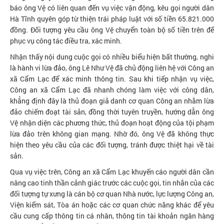
báo ông Vệ có liên quan đến vụ việc vận động, kêu gọi người dân
Hà Tĩnh quyên góp từ thiện trái pháp luật với số tiền 65.821.000
đồng. Đối tượng yêu cầu ông Vệ chuyển toàn bộ số tiền trên để
phục vụ công tác điều tra, xác minh.
Nhận thấy nội dung cuộc gọi có nhiều biểu hiện bất thường, nghi
là hành vi lừa đảo, ông Lê Như Vệ đã chủ động liên hệ với Công an
xã Cẩm Lạc để xác minh thông tin. Sau khi tiếp nhận vụ việc,
Công an xã Cẩm Lạc đã nhanh chóng làm việc với công dân,
khẳng định đây là thủ đoạn giả danh cơ quan Công an nhằm lừa
đảo chiếm đoạt tài sản, đồng thời tuyên truyền, hướng dẫn ông
Vệ nhận diện các phương thức, thủ đoạn hoạt động của tội phạm
lừa đảo trên không gian mạng. Nhờ đó, ông Vệ đã không thực
hiện theo yêu cầu của các đối tượng, tránh được thiệt hại về tài
sản.
Qua vụ việc trên, Công an xã Cẩm Lạc khuyến cáo người dân cần
nâng cao tinh thần cảnh giác trước các cuộc gọi, tin nhắn của các
đối tượng tự xưng là cán bộ cơ quan Nhà nước, lực lượng Công an,
Viện kiểm sát, Tòa án hoặc các cơ quan chức năng khác để yêu
cầu cung cấp thông tin cá nhân, thông tin tài khoản ngân hàng