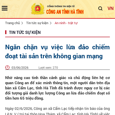
VN
Trang chủ
Tin tức sự kiện
An ninh - trật tự
TIN TỨC SỰ KIỆN
Ngăn chặn vụ việc lừa đảo chiếm
đoạt tài sản trên không gian mạng
03/06/2026
Lượt xem:
270
Nhờ nâng cao tinh thần cảnh giác và chủ động liên hệ cơ
quan Công an để xác minh thông tin, một người dân trên địa
bàn xã Cẩm Lạc, tỉnh Hà Tĩnh đã tránh được nguy cơ bị các
đối tượng giả danh lực lượng Công an lừa đảo chiếm đoạt số
tiền hơn 65 triệu đồng.
Ngày 02/6/2026, Công an xã Cẩm Lạc tiếp nhận tin báo của ông
Lê N. V ( trú tại thôn Hoa Thám, xã Cẩm Lạc, tỉnh Hà Tĩnh) về việc