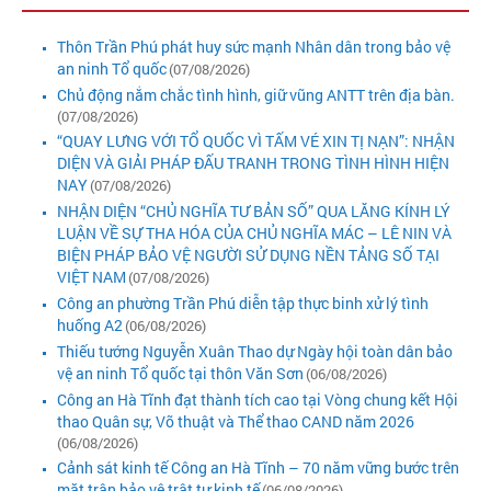
Thôn Trần Phú phát huy sức mạnh Nhân dân trong bảo vệ
an ninh Tổ quốc
(07/08/2026)
Chủ động nắm chắc tình hình, giữ vũng ANTT trên địa bàn.
(07/08/2026)
“QUAY LƯNG VỚI TỔ QUỐC VÌ TẤM VÉ XIN TỊ NẠN”: NHẬN
DIỆN VÀ GIẢI PHÁP ĐẤU TRANH TRONG TÌNH HÌNH HIỆN
NAY
(07/08/2026)
NHẬN DIỆN “CHỦ NGHĨA TƯ BẢN SỐ” QUA LĂNG KÍNH LÝ
LUẬN VỀ SỰ THA HÓA CỦA CHỦ NGHĨA MÁC – LÊ NIN VÀ
BIỆN PHÁP BẢO VỆ NGƯỜI SỬ DỤNG NỀN TẢNG SỐ TẠI
VIỆT NAM
(07/08/2026)
Công an phường Trần Phú diễn tập thực binh xử lý tình
huống A2
(06/08/2026)
Thiếu tướng Nguyễn Xuân Thao dự Ngày hội toàn dân bảo
vệ an ninh Tổ quốc tại thôn Văn Sơn
(06/08/2026)
Công an Hà Tĩnh đạt thành tích cao tại Vòng chung kết Hội
thao Quân sự, Võ thuật và Thể thao CAND năm 2026
(06/08/2026)
Cảnh sát kinh tế Công an Hà Tĩnh – 70 năm vững bước trên
mặt trận bảo vệ trật tự kinh tế
(06/08/2026)