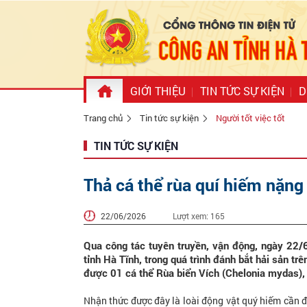
GIỚI THIỆU
TIN TỨC SỰ KIỆN
D
Trang chủ
Tin tức sự kiện
Người tốt việc tốt
TIN TỨC SỰ KIỆN
Thả cá thể rùa quí hiếm nặng
22/06/2026
Lượt xem:
165
Qua công tác tuyên truyền, vận động, ngày 22/
tỉnh Hà Tĩnh, trong quá trình đánh bắt hải sản t
được 01 cá thể Rùa biển Vích (Chelonia mydas),
Nhận thức được đây là loài động vật quý hiếm cần 