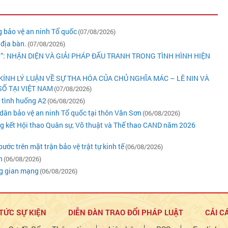
 bảo vệ an ninh Tổ quốc
(07/08/2026)
 địa bàn.
(07/08/2026)
N”: NHẬN DIỆN VÀ GIẢI PHÁP ĐẤU TRANH TRONG TÌNH HÌNH HIỆN
KÍNH LÝ LUẬN VỀ SỰ THA HÓA CỦA CHỦ NGHĨA MÁC – LÊ NIN VÀ
Ố TẠI VIỆT NAM
(07/08/2026)
ý tình huống A2
(06/08/2026)
dân bảo vệ an ninh Tổ quốc tại thôn Văn Sơn
(06/08/2026)
ng kết Hội thao Quân sự, Võ thuật và Thể thao CAND năm 2026
ớc trên mặt trận bảo vệ trật tự kinh tế
(06/08/2026)
n
(06/08/2026)
ng gian mạng
(06/08/2026)
 TỨC SỰ KIỆN
DIỄN ĐÀN TRAO ĐỔI PHÁP LUẬT
CẢI C