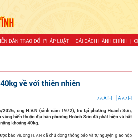
IỄN ĐÀN TRAO ĐỔI PHÁP LUẬT
CẢI CÁCH HÀNH CHÍNH
C
 40kg về với thiên nhiên
A
A
A
[+]
A
[-]
A
A
6/2026, ông H.V.N (sinh năm 1972), trú tại phường Hoành Sơn,
rên vùng biển thuộc địa bàn phường Hoành Sơn đã phát hiện và bắt
 nặng khoảng 40kg.
được bảo vệ, ông H.V.N đã chủ động thông báo và tự nguyện giao nộp