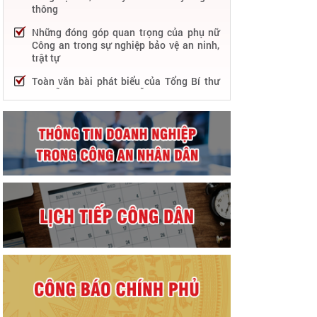
thông
Những đóng góp quan trọng của phụ nữ
Công an trong sự nghiệp bảo vệ an ninh,
trật tự
Toàn văn bài phát biểu của Tổng Bí thư
Nguyễn Phú Trọng tại Lễ kỷ niệm 75 năm
Công an nhân dân học tập, thực hiện Sáu
điều Bác Hồ dạy
75 năm thực hiện Sáu điều Bác Hồ dạy -
Lực lượng Công an nhân dân "rèn đức,
luyện tài, lập chiến công, vì nước quên
thân, vì dân phục vụ"
Chỉ đạo, điều hành nổi bật của Bộ Công an
trong tuần từ 27/2 – 04/3/2023
Phát huy thành tựu 50 năm phát triển
công nghệ thông tin trong Công an nhân
dân
Bảo đảm tuyệt đối an ninh, an toàn hàng
không góp phần thúc đẩy phát triển kinh
tế - xã hội