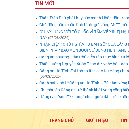
TIN MỚI
Thôn Trần Phú phát huy sức mạnh Nhân dân trong
Chủ động nắm chắc tình hình, giữ vũng ANTT trên
“QUAY LƯNG VỚI TỔ QUỐC VÌ TẤM VÉ XIN TỊ NẠ
NAY
(07/08/2026)
NHẬN DIỆN “CHỦ NGHĨA TƯ BẢN SỐ” QUA LĂNG 
BIỆN PHÁP BẢO VỆ NGƯỜI SỬ DỤNG NỀN TẢNG S
Công an phường Trần Phú diễn tập thực binh xử l
Thiếu tướng Nguyễn Xuân Thao dự Ngày hội toàn 
Công an Hà Tĩnh đạt thành tích cao tại Vòng chu
(06/08/2026)
Cảnh sát kinh tế Công an Hà Tĩnh – 70 năm vững bư
Khi màu áo Công an trở thành khát vọng cống hiế
Nâng cao "sức đề kháng" cho người dân trên khô
TRANG CHỦ
GIỚI THIỆU
TIN