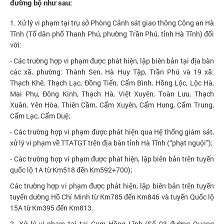
đường bộ như sau:
1. Xử lý vi phạm tại trụ sở Phòng Cảnh sát giao thông Công an Hà
Tĩnh (Tổ dân phố Thanh Phú, phường Trần Phú, tỉnh Hà Tĩnh) đối
với:
- Các trường hợp vi phạm được phát hiện, lập biên bản tại địa bàn
các xã, phường: Thành Sen, Hà Huy Tập, Trần Phú và 19 xã:
Thạch Khê, Thạch Lạc, Đồng Tiến, Cẩm Bình, Hồng Lộc, Lộc Hà,
Mai Phụ, Đông Kinh, Thạch Hà, Việt Xuyên, Toàn Lưu, Thạch
Xuân, Yên Hòa, Thiên Cầm, Cẩm Xuyên, Cẩm Hưng, Cẩm Trung,
Cẩm Lạc, Cẩm Duệ;
- Các trường hợp vi phạm được phát hiện qua Hệ thống giám sát,
xử lý vi phạm về TTATGT trên địa bàn tỉnh Hà Tĩnh (“phạt nguội”);
- Các trường hợp vi phạm được phát hiện, lập biên bản trên tuyến
quốc lộ 1A từ Km518 đến Km592+700);
Các trường hợp vi phạm được phát hiện, lập biên bản trên tuyến
tuyến dường Hồ Chí Minh từ Km785 đến Km846 và tuyến Quốc lộ
15A từ Km395 đến Km813.
2. Xử lý vi phạm tại tại Cụm Hồng Lĩnh (Số 03 đường Quang