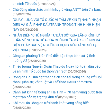
an ninh Tổ quốc
(07/08/2026)
Chủ động nắm chắc tình hình, giữ vũng ANTT trên địa bàn.
(07/08/2026)
“QUAY LƯNG VỚI TỔ QUỐC VÌ TẤM VÉ XIN TỊ NẠN”: NHẬN
DIỆN VÀ GIẢI PHÁP ĐẤU TRANH TRONG TÌNH HÌNH HIỆN
NAY
(07/08/2026)
NHẬN DIỆN “CHỦ NGHĨA TƯ BẢN SỐ” QUA LĂNG KÍNH LÝ
LUẬN VỀ SỰ THA HÓA CỦA CHỦ NGHĨA MÁC – LÊ NIN VÀ
BIỆN PHÁP BẢO VỆ NGƯỜI SỬ DỤNG NỀN TẢNG SỐ TẠI
VIỆT NAM
(07/08/2026)
Công an phường Trần Phú diễn tập thực binh xử lý tình
huống A2
(06/08/2026)
Thiếu tướng Nguyễn Xuân Thao dự Ngày hội toàn dân bảo
vệ an ninh Tổ quốc tại thôn Văn Sơn
(06/08/2026)
Công an Hà Tĩnh đạt thành tích cao tại Vòng chung kết Hội
thao Quân sự, Võ thuật và Thể thao CAND năm 2026
(06/08/2026)
Cảnh sát kinh tế Công an Hà Tĩnh – 70 năm vững bước trên
mặt trận bảo vệ trật tự kinh tế
(06/08/2026)
Khi màu áo Công an trở thành khát vọng cống hiến
(06/08/2026)