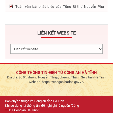
Toàn văn bài phát biểu của Tổng Bí thư Nguyễn Phú
Trọng tại Lễ kỷ niệm 75 năm Công an nhân dân học tập,
thực hiện Sáu điều Bác Hồ dạy
75 năm thực hiện Sáu điều Bác Hồ dạy - Lực lượng Công
an nhân dân "rèn đức, luyện tài, lập chiến công, vì nước
LIÊN KẾT WEBSITE
quên thân, vì dân phục vụ"
Chỉ đạo, điều hành nổi bật của Bộ Công an trong tuần từ
27/2 – 04/3/2023
Phát huy thành tựu 50 năm phát triển công nghệ thông
tin trong Công an nhân dân
Bảo đảm tuyệt đối an ninh, an toàn hàng không góp
phần thúc đẩy phát triển kinh tế - xã hội
CỔNG THÔNG TIN ĐIỆN TỬ CÔNG AN HÀ TĨNH
Địa chỉ: Số 04, đường Nguyễn Thiếp, phường Thành Sen, tỉnh Hà Tĩnh.
Chủ động bảo đảm an ninh, an toàn hệ thống thông tin,
Website: https://congan.hatinh.gov.vn/
đáp ứng yêu cầu triển khai Đề án 06 và dịch vụ công Bộ
Công an
Bản quyền thuộc về Công an tỉnh Hà Tĩnh.
Khi sử dụng lại thông tin, đề nghị ghi rõ nguồn "Cổng
TTĐT Công an Hà Tĩnh"