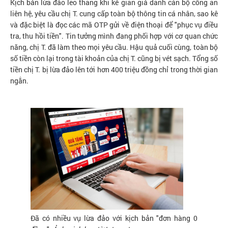
Kịch bản lừa đảo leo thang khi kẻ gian giả danh cán bộ công an
liên hệ, yêu cầu chị T. cung cấp toàn bộ thông tin cá nhân, sao kê
và đặc biệt là đọc các mã OTP gửi về điện thoại để "phục vụ điều
tra, thu hồi tiền". Tin tưởng mình đang phối hợp với cơ quan chức
năng, chị T. đã làm theo mọi yêu cầu. Hậu quả cuối cùng, toàn bộ
số tiền còn lại trong tài khoản của chị T. cũng bị vét sạch. Tổng số
tiền chị T. bị lừa đảo lên tới hơn 400 triệu đồng chỉ trong thời gian
ngắn.
Đã có nhiều vụ lừa đảo với kịch bản "đơn hàng 0