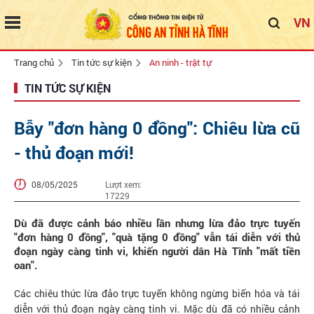
VN
Trang chủ
Tin tức sự kiện
An ninh - trật tự
TIN TỨC SỰ KIỆN
Bẫy "đơn hàng 0 đồng": Chiêu lừa cũ
- thủ đoạn mới!
08/05/2025
Lượt xem:
17229
Dù đã được cảnh báo nhiều lần nhưng lừa đảo trực tuyến
"đơn hàng 0 đồng", "quà tặng 0 đồng" vẫn tái diễn với thủ
đoạn ngày càng tinh vi, khiến người dân Hà Tĩnh "mất tiền
oan".
Các chiêu thức lừa đảo trực tuyến không ngừng biến hóa và tái
diễn với thủ đoạn ngày càng tinh vi. Mặc dù đã có nhiều cảnh