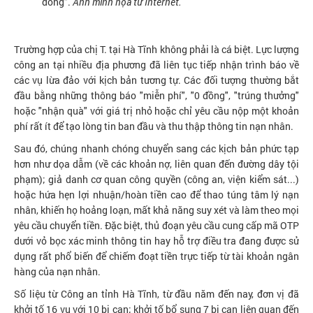
đồng".
Ảnh minh họa từ Internet.
Trường hợp của chị T. tại Hà Tĩnh không phải là cá biệt. Lực lượng
công an tại nhiều địa phương đã liên tục tiếp nhận trình báo về
các vụ lừa đảo với kịch bản tương tự. Các đối tượng thường bắt
đầu bằng những thông báo "miễn phí", "0 đồng", "trúng thưởng"
hoặc "nhận quà" với giá trị nhỏ hoặc chỉ yêu cầu nộp một khoản
phí rất ít để tạo lòng tin ban đầu và thu thập thông tin nạn nhân.
Sau đó, chúng nhanh chóng chuyển sang các kịch bản phức tạp
hơn như dọa dẫm (về các khoản nợ, liên quan đến đường dây tội
phạm); giả danh cơ quan công quyền (công an, viện kiểm sát...)
hoặc hứa hẹn lợi nhuận/hoàn tiền cao để thao túng tâm lý nạn
nhân, khiến họ hoảng loạn, mất khả năng suy xét và làm theo mọi
yêu cầu chuyển tiền. Đặc biệt, thủ đoạn yêu cầu cung cấp mã OTP
dưới vỏ bọc xác minh thông tin hay hỗ trợ điều tra đang được sử
dụng rất phổ biến để chiếm đoạt tiền trực tiếp từ tài khoản ngân
hàng của nạn nhân.
Số liệu từ Công an tỉnh Hà Tĩnh, từ đầu năm đến nay, đơn vị đã
khởi tố 16 vụ với 10 bị can; khởi tố bổ sung 7 bị can liên quan đến