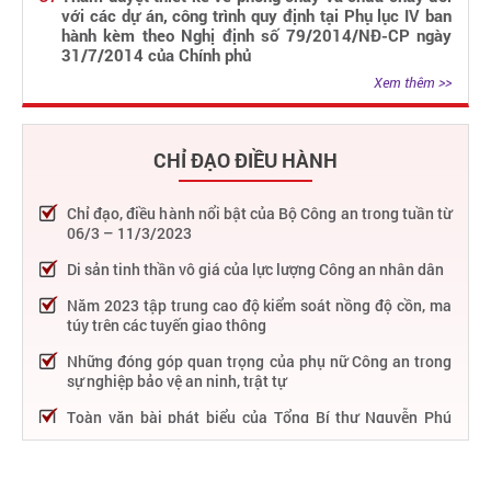
với các dự án, công trình quy định tại Phụ lục IV ban
hành kèm theo Nghị định số 79/2014/NĐ-CP ngày
31/7/2014 của Chính phủ
Xem thêm >>
CHỈ ĐẠO ĐIỀU HÀNH
Chỉ đạo, điều hành nổi bật của Bộ Công an trong tuần từ
06/3 – 11/3/2023
Di sản tinh thần vô giá của lực lượng Công an nhân dân
Năm 2023 tập trung cao độ kiểm soát nồng độ cồn, ma
túy trên các tuyến giao thông
Những đóng góp quan trọng của phụ nữ Công an trong
sự nghiệp bảo vệ an ninh, trật tự
Toàn văn bài phát biểu của Tổng Bí thư Nguyễn Phú
Trọng tại Lễ kỷ niệm 75 năm Công an nhân dân học tập,
thực hiện Sáu điều Bác Hồ dạy