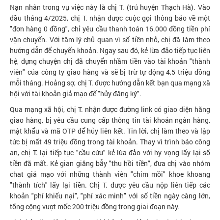
Nạn nhân trong vụ việc này là chị T. (trú huyện Thạch Hà). Vào
đầu tháng 4/2025, chị T. nhận được cuộc gọi thông báo về một
"đơn hàng 0 đồng", chỉ yêu cầu thanh toán 16.000 đồng tiền phí
vận chuyển. Với tâm lý chủ quan vì số tiền nhỏ, chị đã làm theo
hướng dẫn để chuyển khoản. Ngay sau đó, kẻ lừa đảo tiếp tục liên
hệ, dựng chuyện chị đã chuyển nhầm tiền vào tài khoản "thành
viên" của công ty giao hàng và sẽ bị trừ tự động 4,5 triệu đồng
mỗi tháng. Hoảng sợ, chị T. được hướng dẫn kết bạn qua mạng xã
hội với tài khoản giả mạo để "hủy đăng ký".
Qua mạng xã hội, chị T. nhận được đường link có giao diện hãng
giao hàng, bị yêu cầu cung cấp thông tin tài khoản ngân hàng,
mật khẩu và mã OTP để hủy liên kết. Tin lời, chị làm theo và lập
tức bị mất 49 triệu đồng trong tài khoản. Thay vì trình báo công
an, chị T. lại tiếp tục "cầu cứu" kẻ lừa đảo với hy vọng lấy lại số
tiền đã mất. Kẻ gian giăng bẫy "thu hồi tiền", đưa chị vào nhóm
chat giả mạo với những thành viên "chim mồi" khoe khoang
"thành tích" lấy lại tiền. Chị T. được yêu cầu nộp liên tiếp các
khoản "phí khiếu nại", "phí xác minh" với số tiền ngày càng lớn,
tổng cộng vượt mốc 200 triệu đồng trong giai đoạn này.