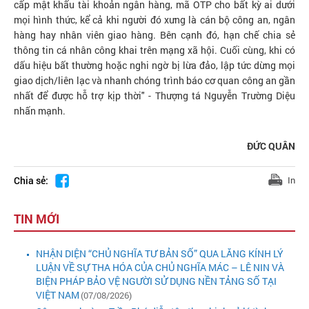
cấp mật khẩu tài khoản ngân hàng, mã OTP cho bất kỳ ai dưới
mọi hình thức, kể cả khi người đó xưng là cán bộ công an, ngân
hàng hay nhân viên giao hàng. Bên cạnh đó, hạn chế chia sẻ
thông tin cá nhân công khai trên mạng xã hội. Cuối cùng, khi có
dấu hiệu bất thường hoặc nghi ngờ bị lừa đảo, lập tức dừng mọi
giao dịch/liên lạc và nhanh chóng trình báo cơ quan công an gần
nhất để được hỗ trợ kịp thời" - Thượng tá Nguyễn Trường Diệu
nhấn mạnh.
ĐỨC QUÂN
Chia sẻ:
In
TIN MỚI
NHẬN DIỆN “CHỦ NGHĨA TƯ BẢN SỐ” QUA LĂNG KÍNH LÝ
LUẬN VỀ SỰ THA HÓA CỦA CHỦ NGHĨA MÁC – LÊ NIN VÀ
BIỆN PHÁP BẢO VỆ NGƯỜI SỬ DỤNG NỀN TẢNG SỐ TẠI
VIỆT NAM
(07/08/2026)