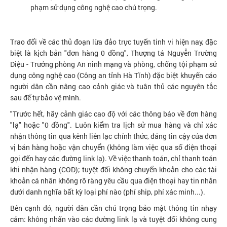
phạm sử dụng công nghệ cao chú trọng.
Trao đổi về các thủ đoạn lừa đảo trực tuyến tinh vi hiện nay, đặc
biệt là kịch bản "đơn hàng 0 đồng", Thượng tá Nguyễn Trường
Diệu - Trưởng phòng An ninh mạng và phòng, chống tội phạm sử
dụng công nghệ cao (Công an tỉnh Hà Tĩnh) đặc biệt khuyến cáo
người dân cần nâng cao cảnh giác và tuân thủ các nguyên tắc
sau để tự bảo vệ mình.
"Trước hết, hãy cảnh giác cao độ với các thông báo về đơn hàng
"lạ" hoặc "0 đồng". Luôn kiểm tra lịch sử mua hàng và chỉ xác
nhận thông tin qua kênh liên lạc chính thức, đáng tin cậy của đơn
vị bán hàng hoặc vận chuyển (không làm việc qua số điện thoại
gọi đến hay các đường link lạ). Về việc thanh toán, chỉ thanh toán
khi nhận hàng (COD); tuyệt đối không chuyển khoản cho các tài
khoản cá nhân không rõ ràng yêu cầu qua điện thoại hay tin nhắn
dưới danh nghĩa bất kỳ loại phí nào (phí ship, phí xác minh...).
Bên cạnh đó, người dân cần chú trọng bảo mật thông tin nhạy
cảm: không nhấn vào các đường link lạ và tuyệt đối không cung