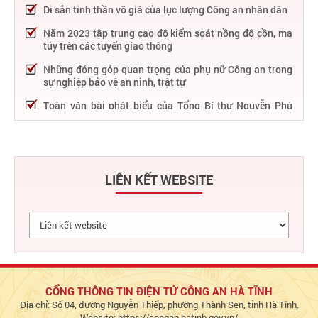
Di sản tinh thần vô giá của lực lượng Công an nhân dân
Năm 2023 tập trung cao độ kiểm soát nồng độ cồn, ma
túy trên các tuyến giao thông
Những đóng góp quan trọng của phụ nữ Công an trong
sự nghiệp bảo vệ an ninh, trật tự
Toàn văn bài phát biểu của Tổng Bí thư Nguyễn Phú
Trọng tại Lễ kỷ niệm 75 năm Công an nhân dân học tập,
thực hiện Sáu điều Bác Hồ dạy
75 năm thực hiện Sáu điều Bác Hồ dạy - Lực lượng Công
an nhân dân "rèn đức, luyện tài, lập chiến công, vì nước
LIÊN KẾT WEBSITE
quên thân, vì dân phục vụ"
Chỉ đạo, điều hành nổi bật của Bộ Công an trong tuần từ
27/2 – 04/3/2023
Phát huy thành tựu 50 năm phát triển công nghệ thông
tin trong Công an nhân dân
Bảo đảm tuyệt đối an ninh, an toàn hàng không góp
phần thúc đẩy phát triển kinh tế - xã hội
CỔNG THÔNG TIN ĐIỆN TỬ CÔNG AN HÀ TĨNH
Địa chỉ: Số 04, đường Nguyễn Thiếp, phường Thành Sen, tỉnh Hà Tĩnh.
Chủ động bảo đảm an ninh, an toàn hệ thống thông tin,
Website: https://congan.hatinh.gov.vn/