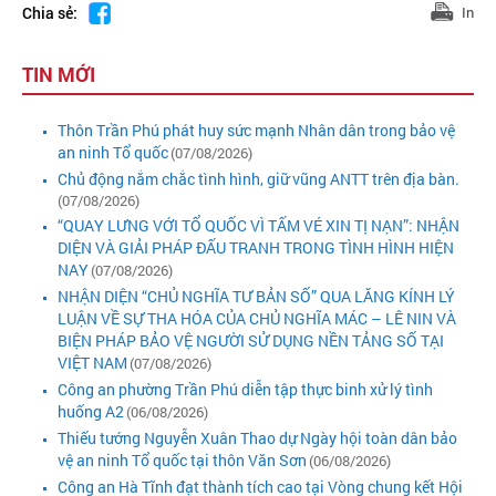
Chia sẻ:
In
TIN MỚI
Thôn Trần Phú phát huy sức mạnh Nhân dân trong bảo vệ
an ninh Tổ quốc
(07/08/2026)
Chủ động nắm chắc tình hình, giữ vũng ANTT trên địa bàn.
(07/08/2026)
“QUAY LƯNG VỚI TỔ QUỐC VÌ TẤM VÉ XIN TỊ NẠN”: NHẬN
DIỆN VÀ GIẢI PHÁP ĐẤU TRANH TRONG TÌNH HÌNH HIỆN
NAY
(07/08/2026)
NHẬN DIỆN “CHỦ NGHĨA TƯ BẢN SỐ” QUA LĂNG KÍNH LÝ
LUẬN VỀ SỰ THA HÓA CỦA CHỦ NGHĨA MÁC – LÊ NIN VÀ
BIỆN PHÁP BẢO VỆ NGƯỜI SỬ DỤNG NỀN TẢNG SỐ TẠI
VIỆT NAM
(07/08/2026)
Công an phường Trần Phú diễn tập thực binh xử lý tình
huống A2
(06/08/2026)
Thiếu tướng Nguyễn Xuân Thao dự Ngày hội toàn dân bảo
vệ an ninh Tổ quốc tại thôn Văn Sơn
(06/08/2026)
Công an Hà Tĩnh đạt thành tích cao tại Vòng chung kết Hội