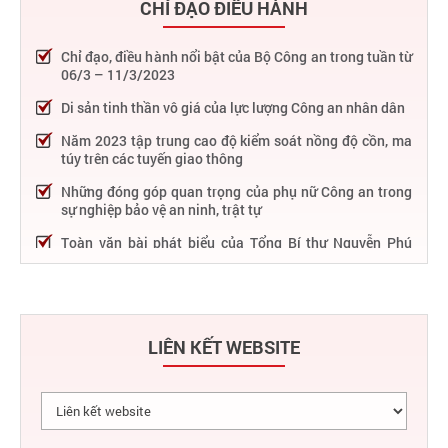
CHỈ ĐẠO ĐIỀU HÀNH
Chỉ đạo, điều hành nổi bật của Bộ Công an trong tuần từ
06/3 – 11/3/2023
Di sản tinh thần vô giá của lực lượng Công an nhân dân
Năm 2023 tập trung cao độ kiểm soát nồng độ cồn, ma
túy trên các tuyến giao thông
Những đóng góp quan trọng của phụ nữ Công an trong
sự nghiệp bảo vệ an ninh, trật tự
Toàn văn bài phát biểu của Tổng Bí thư Nguyễn Phú
Trọng tại Lễ kỷ niệm 75 năm Công an nhân dân học tập,
thực hiện Sáu điều Bác Hồ dạy
75 năm thực hiện Sáu điều Bác Hồ dạy - Lực lượng Công
an nhân dân "rèn đức, luyện tài, lập chiến công, vì nước
LIÊN KẾT WEBSITE
quên thân, vì dân phục vụ"
Chỉ đạo, điều hành nổi bật của Bộ Công an trong tuần từ
27/2 – 04/3/2023
Phát huy thành tựu 50 năm phát triển công nghệ thông