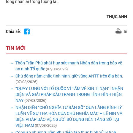
lòng nhân ái trong tương lai.
THỤC ANH
Chia sẻ:
In
TIN MỚI
Thôn Trần Phú phát huy sức mạnh Nhân dân trong bảo vệ
an ninh Tổ quốc
(07/08/2026)
Chủ động nắm chắc tình hình, giữ vũng ANTT trên địa bàn.
(07/08/2026)
“QUAY LƯNG VỚI TỔ QUỐC VÌ TẤM VÉ XIN TỊ NẠN”: NHẬN
DIỆN VÀ GIẢI PHÁP ĐẤU TRANH TRONG TÌNH HÌNH HIỆN
NAY
(07/08/2026)
NHẬN DIỆN “CHỦ NGHĨA TƯ BẢN SỐ” QUA LĂNG KÍNH LÝ
LUẬN VỀ SỰ THA HÓA CỦA CHỦ NGHĨA MÁC – LÊ NIN VÀ
BIỆN PHÁP BẢO VỆ NGƯỜI SỬ DỤNG NỀN TẢNG SỐ TẠI
VIỆT NAM
(07/08/2026)
Công an phường Trần Phú diễn tập thực binh xử lý tình