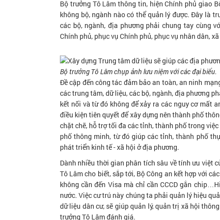
Bộ trưởng Tô Lâm thông tin, hiện Chính phủ giao B
không bộ, ngành nào có thể quản lý được. Đây là t
các bộ, ngành, địa phương phải chung tay cùng v
Chính phủ, phục vụ Chính phủ, phục vụ nhân dân, xã 
Bộ trưởng Tô Lâm chụp ảnh lưu niệm với các đại biểu.
Đề cập đến công tác đảm bảo an toàn, an ninh mạng, 
các trung tâm, dữ liệu, các bộ, ngành, địa phương p
kết nối và từ đó không để xảy ra các nguy cơ mất a
điều kiện tiên quyết để xây dựng nên thành phố thô
chặt chẽ, hỗ trợ tối đa các tỉnh, thành phố trong vi
phố thông minh, từ đó giúp các tỉnh, thành phố thự
phát triển kinh tế - xã hội ở địa phương.
Dành nhiều thời gian phân tích sâu về tính ưu việt 
Tô Lâm cho biết, sắp tới, Bộ Công an kết hợp với cá
không cần đến Visa mà chỉ cần CCCD gắn chip…Hiện
nước. Việc cư trú này chúng ta phải quản lý hiệu qu
dữ liệu dân cư, sẽ giúp quản lý, quản trị xã hội thô
trưởng Tô Lâm đánh giá.