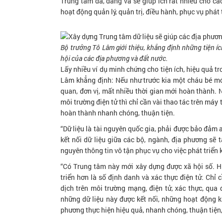
Trung tâm đã, đang và sẽ giúp ích rất nhiều cho cá
hoạt động quản lý, quản trị, điều hành, phục vụ phát 
Bộ trưởng Tô Lâm giới thiệu, khẳng định những tiện ích
hội của các địa phương và đất nước.
Lấy nhiều ví dụ minh chứng cho tiện ích, hiệu quả tr
Lâm khẳng định: Nếu như trước kia một cháu bé mới
quan, đơn vị, mất nhiều thời gian mới hoàn thành. Na
môi trường điện tử thì chỉ cần vài thao tác trên máy 
hoàn thành nhanh chóng, thuận tiện.
“Dữ liệu là tài nguyên quốc gia, phải được bảo đảm
kết nối dữ liệu giữa các bộ, ngành, địa phương sẽ 
nguyên thông tin vô tận phục vụ cho việc phát triển k
“Có Trung tâm này mới xây dựng được xã hội số. Hi
triển hơn là số định danh và xác thực điện tử. Chỉ 
dịch trên môi trường mạng, điện tử, xác thực, qua 
những dữ liệu này được kết nối, những hoạt động kh
phương thực hiện hiệu quả, nhanh chóng, thuận tiệ