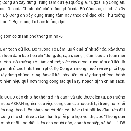
ộ Công an xây dựng Trung tâm dữ liệu quốc gia. “Ngoài Bộ Công an,
rung tâm của Chính phủ chứ không phải của Bộ Công an, chính vì vậy
ới Bộ Công an xây dựng trung tâm này theo chỉ đạo của Thủ tướng
hội...”- Bộ trưởng Tô Lâm khẳng định.
an toàn dữ liệu, Bộ trưởng Tô Lâm lưu ý, quá trình số hóa, xây dựng
hải luôn đảm bảo tiêu chí “đúng, đủ, sạch, sống”; đảm bảo an toàn mới
n toàn. Bộ trưởng Tô Lâm gợi mở, việc xây dựng trung tâm dữ liệu là
ng minh ở các tỉnh, thành phố. Bộ Công an mong muốn và sẽ phối hợp
ệc xây dựng những trung tâm dữ liệu này, tiến tới xây dựng những thành
c hiện hiệu quả hơn trong công tác quản lý, hoạch định chính sách,
của CCCD gắn chip, hệ thống định danh và xác thực điện tử, Bộ trưởng
c nước ASEAN nghiên cứu việc công dân các nước đi lại trong nội khối
 nay, theo Hiến pháp, người dân có thể cư trú bất kỳ đâu trên đất
ả cũng như chính sách ban hành phải phù hợp với thực tế. “Thông qua
ng minh nhất, tạo điều kiện cho người dân, doanh nghiệp, xã hội…”- Bộ