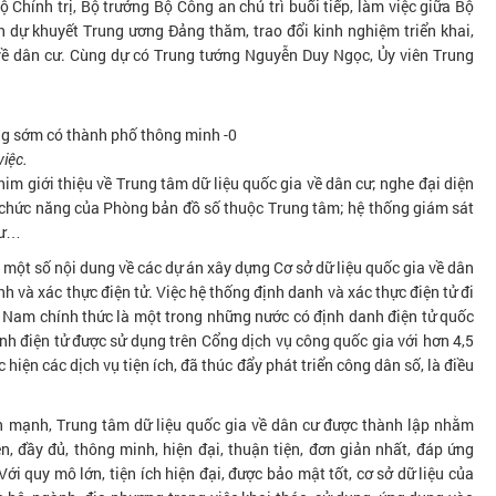
ộ Chính trị, Bộ trưởng Bộ Công an chủ trì buổi tiếp, làm việc giữa Bộ
 dự khuyết Trung ương Đảng thăm, trao đổi kinh nghiệm triển khai,
 về dân cư. Cùng dự có Trung tướng Nguyễn Duy Ngọc, Ủy viên Trung
việc.
him giới thiệu về Trung tâm dữ liệu quốc gia về dân cư; nghe đại diện
 chức năng của Phòng bản đồ số thuộc Trung tâm; hệ thống giám sát
cư…
một số nội dung về các dự án xây dựng Cơ sở dữ liệu quốc gia về dân
h và xác thực điện tử. Việc hệ thống định danh và xác thực điện tử đi
t Nam chính thức là một trong những nước có định danh điện tử quốc
nh điện tử được sử dụng trên Cổng dịch vụ công quốc gia với hơn 4,5
 hiện các dịch vụ tiện ích, đã thúc đẩy phát triển công dân số, là điều
ấn mạnh, Trung tâm dữ liệu quốc gia về dân cư được thành lập nhằm
n, đầy đủ, thông minh, hiện đại, thuận tiện, đơn giản nhất, đáp ứng
i quy mô lớn, tiện ích hiện đại, được bảo mật tốt, cơ sở dữ liệu của