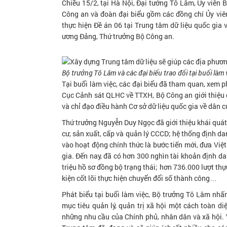
Chiều 15/2, tại Hà Nội, Đại tướng Tô Lâm, Ủy viên B
Công an và đoàn đại biểu gồm các đồng chí Ủy viên
thực hiện Đề án 06 tại Trung tâm dữ liệu quốc gia
ương Đảng, Thứ trưởng Bộ Công an.
Bộ trưởng Tô Lâm và các đại biểu trao đổi tại buổi làm 
Tại buổi làm việc, các đại biểu đã tham quan, xem p
Cục Cảnh sát QLHC về TTXH, Bộ Công an giới thiệu
và chỉ đạo điều hành Cơ sở dữ liệu quốc gia về dân 
Thứ trưởng Nguyễn Duy Ngọc đã giới thiệu khái quát 
cư, sản xuất, cấp và quản lý CCCD; hệ thống định dan
vào hoạt động chính thức là bước tiến mới, đưa Việ
gia. Đến nay, đã có hơn 300 nghìn tài khoản định da
triệu hồ sơ đồng bộ trạng thái; hơn 736.000 lượt thực
kiện cốt lõi thực hiện chuyển đổi số thành công…
Phát biểu tại buổi làm việc, Bộ trưởng Tô Lâm nh
mục tiêu quản lý, quản trị xã hội một cách toàn diệ
những nhu cầu của Chính phủ, nhân dân và xã hội. Vớ