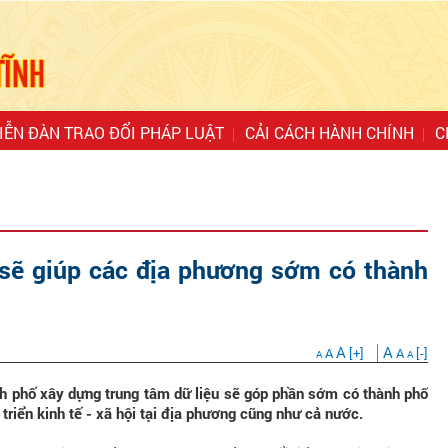
IỄN ĐÀN TRAO ĐỔI PHÁP LUẬT
CẢI CÁCH HÀNH CHÍNH
C
 sẽ giúp các địa phương sớm có thành
A
A
A
[+]
A
[-]
A
A
h phố xây dựng trung tâm dữ liệu sẽ góp phần sớm có thành phố
triển kinh tế - xã hội tại địa phương cũng như cả nước.