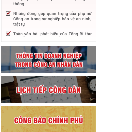
thông
Những đóng góp quan trọng của phụ nữ
Công an trong sự nghiệp bảo vệ an ninh,
trật tự
Toàn văn bài phát biểu của Tổng Bí thư
Nguyễn Phú Trọng tại Lễ kỷ niệm 75 năm
Công an nhân dân học tập, thực hiện Sáu
điều Bác Hồ dạy
75 năm thực hiện Sáu điều Bác Hồ dạy -
Lực lượng Công an nhân dân "rèn đức,
luyện tài, lập chiến công, vì nước quên
thân, vì dân phục vụ"
Chỉ đạo, điều hành nổi bật của Bộ Công an
trong tuần từ 27/2 – 04/3/2023
Phát huy thành tựu 50 năm phát triển
công nghệ thông tin trong Công an nhân
dân
Bảo đảm tuyệt đối an ninh, an toàn hàng
không góp phần thúc đẩy phát triển kinh
tế - xã hội