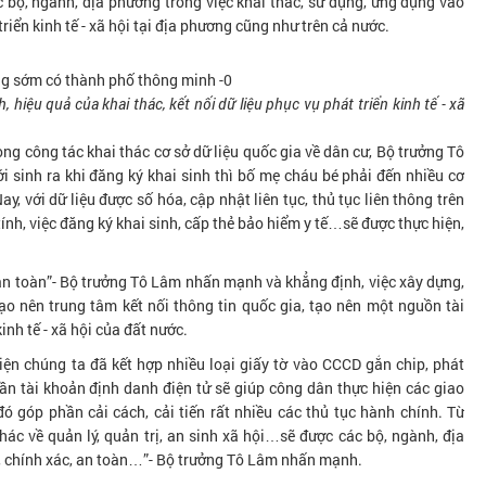
c bộ, ngành, địa phương trong việc khai thác, sử dụng, ứng dụng vào
triển kinh tế - xã hội tại địa phương cũng như trên cả nước.
, hiệu quả của khai thác, kết nối dữ liệu phục vụ phát triển kinh tế - xã
ong công tác khai thác cơ sở dữ liệu quốc gia về dân cư, Bộ trưởng Tô
 sinh ra khi đăng ký khai sinh thì bố mẹ cháu bé phải đến nhiều cơ
y, với dữ liệu được số hóa, cập nhật liên tục, thủ tục liên thông trên
tính, việc đăng ký khai sinh, cấp thẻ bảo hiểm y tế…sẽ được thực hiện,
 an toàn”- Bộ trưởng Tô Lâm nhấn mạnh và khẳng định, việc xây dựng,
tạo nên trung tâm kết nối thông tin quốc gia, tạo nên một nguồn tài
inh tế - xã hội của đất nước.
ện chúng ta đã kết hợp nhiều loại giấy tờ vào CCCD gắn chip, phát
cần tài khoản định danh điện tử sẽ giúp công dân thực hiện các giao
đó góp phần cải cách, cải tiến rất nhiều các thủ tục hành chính. Từ
ác về quản lý, quản trị, an sinh xã hội…sẽ được các bộ, ngành, địa
n, chính xác, an toàn…”- Bộ trưởng Tô Lâm nhấn mạnh.