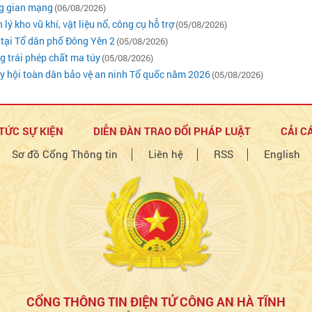
ng gian mạng
(06/08/2026)
kho vũ khí, vật liệu nổ, công cụ hỗ trợ
(05/08/2026)
 tại Tổ dân phố Đông Yên 2
(05/08/2026)
ng trái phép chất ma túy
(05/08/2026)
 hội toàn dân bảo vệ an ninh Tổ quốc năm 2026
(05/08/2026)
 TỨC SỰ KIỆN
DIỄN ĐÀN TRAO ĐỔI PHÁP LUẬT
CẢI C
Sơ đồ Cổng Thông tin
Liên hệ
RSS
English
CỔNG THÔNG TIN ĐIỆN TỬ CÔNG AN HÀ TĨNH