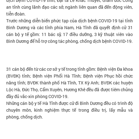
dịch bệnh COVID-19 tỉnh, Đại tá Lê Khắc Thuyết, Giám đốc Công
an tỉnh cùng lãnh đạo các sở, ngành liên quan đã đến động viên,
tiễn đoàn.
Trước những diễn biến phức tạp của dịch bệnh COVID-19 tại tỉnh
Bình Dương và các tỉnh phía Nam, Hà Tĩnh đã quyết định cử 31
cán bộ y tế gồm: 11 bác sỹ, 17 điều dưỡng, 3 kỹ thuật viên vào
Bình Dương để hỗ trợ công tác phòng, chống dịch bệnh COVID-19.
31 cán bộ đến từ các cơ sở y tế trong tỉnh gồm: Bệnh viện Đa khoa
(BVĐK) tỉnh; Bệnh viện Phổi Hà Tĩnh; Bệnh viện Phục hồi chức
năng tỉnh; BVĐK thành phố Hà Tĩnh, TX Kỳ Anh; BVĐK các huyện
Lộc Hà, Đức Thọ, Cẩm Xuyên, Hương Khê đều đã được tiêm chủng
đầy đủ vắc-xin phòng COVID-19.
Những cán bộ y tế Hà Tĩnh được cử đi Bình Dương đều có trình độ
chuyên môn, kinh nghiệm thực tế trong điều trị, lấy mẫu và
phòng, chống dịch.