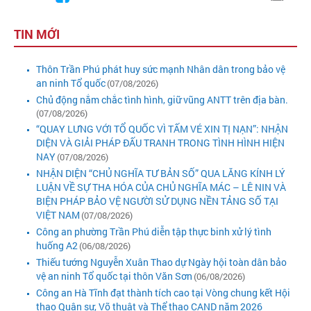
TIN MỚI
Thôn Trần Phú phát huy sức mạnh Nhân dân trong bảo vệ
an ninh Tổ quốc
(07/08/2026)
Chủ động nắm chắc tình hình, giữ vũng ANTT trên địa bàn.
(07/08/2026)
“QUAY LƯNG VỚI TỔ QUỐC VÌ TẤM VÉ XIN TỊ NẠN”: NHẬN
DIỆN VÀ GIẢI PHÁP ĐẤU TRANH TRONG TÌNH HÌNH HIỆN
NAY
(07/08/2026)
NHẬN DIỆN “CHỦ NGHĨA TƯ BẢN SỐ” QUA LĂNG KÍNH LÝ
LUẬN VỀ SỰ THA HÓA CỦA CHỦ NGHĨA MÁC – LÊ NIN VÀ
BIỆN PHÁP BẢO VỆ NGƯỜI SỬ DỤNG NỀN TẢNG SỐ TẠI
VIỆT NAM
(07/08/2026)
Công an phường Trần Phú diễn tập thực binh xử lý tình
huống A2
(06/08/2026)
Thiếu tướng Nguyễn Xuân Thao dự Ngày hội toàn dân bảo
vệ an ninh Tổ quốc tại thôn Văn Sơn
(06/08/2026)
Công an Hà Tĩnh đạt thành tích cao tại Vòng chung kết Hội
thao Quân sự, Võ thuật và Thể thao CAND năm 2026