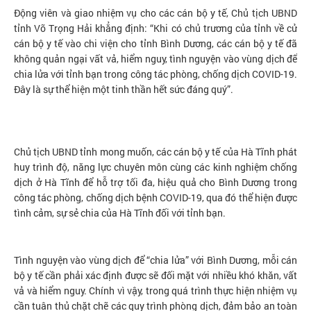
Động viên và giao nhiệm vụ cho các cán bộ y tế, Chủ tịch UBND
tỉnh Võ Trọng Hải khẳng định: “Khi có chủ trương của tỉnh về cử
cán bộ y tế vào chi viện cho tỉnh Bình Dương, các cán bộ y tế đã
không quản ngại vất vả, hiểm nguy, tình nguyện vào vùng dịch để
chia lửa với tỉnh bạn trong công tác phòng, chống dịch COVID-19.
Đây là sự thể hiện một tinh thần hết sức đáng quý”.
Chủ tịch UBND tỉnh mong muốn, các cán bộ y tế của Hà Tĩnh phát
huy trình độ, năng lực chuyên môn cùng các kinh nghiệm chống
dịch ở Hà Tĩnh để hỗ trợ tối đa, hiệu quả cho Bình Dương trong
công tác phòng, chống dịch bệnh COVID-19, qua đó thể hiện được
tình cảm, sự sẻ chia của Hà Tĩnh đối với tỉnh bạn.
Tình nguyện vào vùng dịch để “chia lửa” với Bình Dương, mỗi cán
bộ y tế cần phải xác định được sẽ đối mặt với nhiều khó khăn, vất
vả và hiểm nguy. Chính vì vậy, trong quá trình thực hiện nhiệm vụ
cần tuân thủ chặt chẽ các quy trình phòng dịch, đảm bảo an toàn