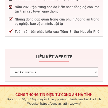
Năm 2023 tập trung cao độ kiểm soát nồng độ cồn, ma
túy trên các tuyến giao thông
Những đóng góp quan trọng của phụ nữ Công an trong
sự nghiệp bảo vệ an ninh, trật tự
Toàn văn bài phát biểu của Tổng Bí thư Nguyễn Phú
Trọng tại Lễ kỷ niệm 75 năm Công an nhân dân học tập,
thực hiện Sáu điều Bác Hồ dạy
75 năm thực hiện Sáu điều Bác Hồ dạy - Lực lượng Công
an nhân dân "rèn đức, luyện tài, lập chiến công, vì nước
LIÊN KẾT WEBSITE
quên thân, vì dân phục vụ"
Chỉ đạo, điều hành nổi bật của Bộ Công an trong tuần từ
27/2 – 04/3/2023
Phát huy thành tựu 50 năm phát triển công nghệ thông
tin trong Công an nhân dân
Bảo đảm tuyệt đối an ninh, an toàn hàng không góp
phần thúc đẩy phát triển kinh tế - xã hội
CỔNG THÔNG TIN ĐIỆN TỬ CÔNG AN HÀ TĨNH
Địa chỉ: Số 04, đường Nguyễn Thiếp, phường Thành Sen, tỉnh Hà Tĩnh.
Chủ động bảo đảm an ninh, an toàn hệ thống thông tin,
Website: https://congan.hatinh.gov.vn/
đáp ứng yêu cầu triển khai Đề án 06 và dịch vụ công Bộ